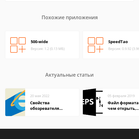
Похожие приложения
500-wide
SpeedTao
Версия: 1.2 (0.13 МБ)
Версия: 0.9.92 (3.9
Актуальные статьи
20 мая 2022
05 февраля 2019
Свойства
Файл формата 
обозревателя
чем открыть,
Internet Explorer где
описание,
находится
особенности