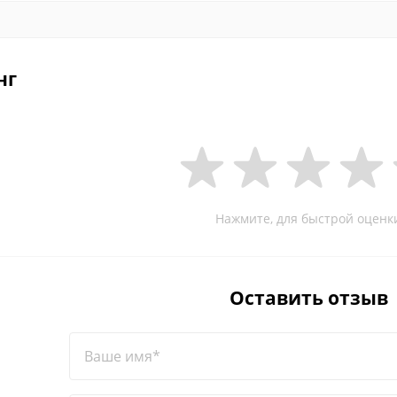
нг
Нажмите, для быстрой оценк
Оставить отзыв
Ваше имя*