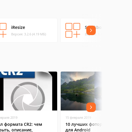
iResize
Sparkbox
Версия: 3.2.6 (4.19 МБ)
Версия: 1.2.2 (3.27 МБ)
евраля 2019
15 февраля 2019
л формата CR2: чем
10 лучших фоторедакторов
рыть, описание,
для Android