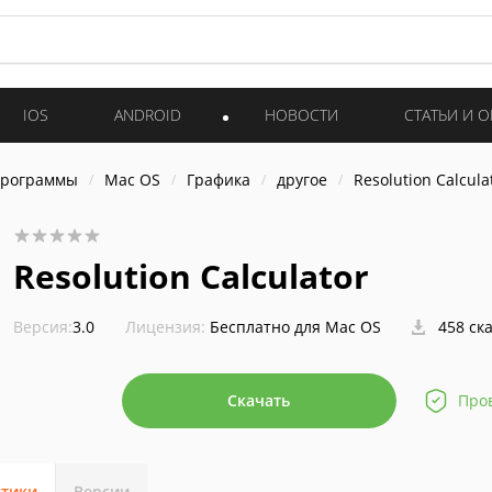
IOS
ANDROID
НОВОСТИ
СТАТЬИ И 
программы
Mac OS
Графика
другое
Resolution Calcula
Resolution Calculator
Версия:
3.0
Лицензия:
Бесплатно для Mac OS
458 ск
Скачать
Про
стики
Версии