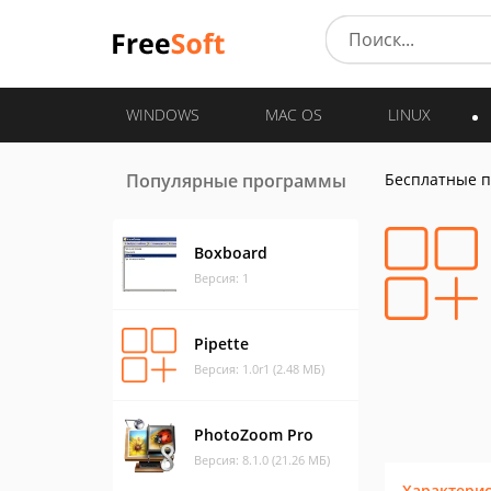
WINDOWS
MAC OS
LINUX
Популярные программы
Бесплатные 
Boxboard
Версия: 1
Pipette
Версия: 1.0r1 (2.48 МБ)
PhotoZoom Pro
Версия: 8.1.0 (21.26 МБ)
Характери