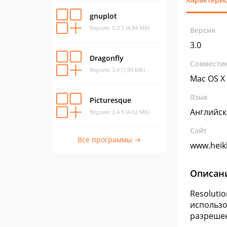
gnuplot
Версия: 5.0.5 (4.84 МБ)
Версия
3.0
Dragonfly
Совмести
Версия: 3.4 (1.94 МБ)
Mac OS X
Язык
Picturesque
Английск
Версия: 2.4.5 (4.62 МБ)
Сайт
Все программы →
www.heik
Описан
Resoluti
использо
разрешен