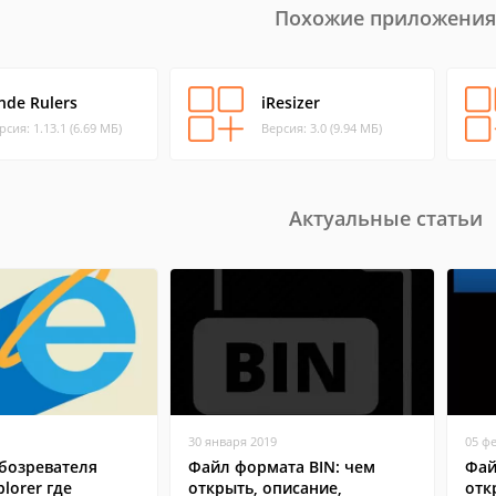
Похожие приложения
nde Rulers
iResizer
рсия: 1.13.1 (6.69 МБ)
Версия: 3.0 (9.94 МБ)
Актуальные статьи
30 января 2019
05 ф
бозревателя
Файл формата BIN: чем
Фай
plorer где
открыть, описание,
отк