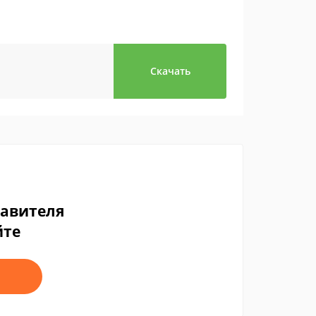
Скачать
тавителя
йте