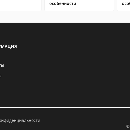
особенности
осо
РМАЦИЯ
ты
а
конфиденциальности
©