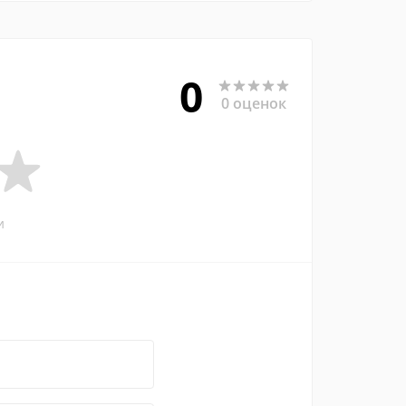
0
0 оценок
и