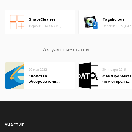
SnapsCleaner
Tagalicious
Версия: 1.4 (3.63 МБ)
Версия: 1.5.5 (4.47
Актуальные статьи
20 мая 2022
30 января 2019
Свойства
Файл формата
обозревателя
чем открыть,
Internet Explorer где
описание,
находится
особенности
УЧАСТИЕ