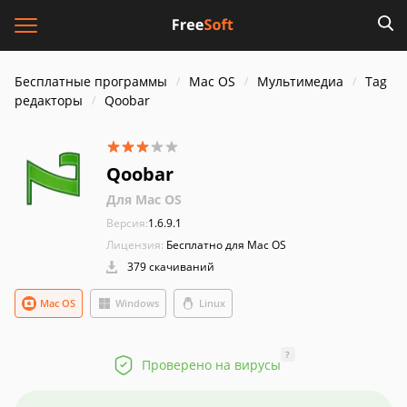
Бесплатные программы
Mac OS
Мультимедиа
Tag
редакторы
Qoobar
Qoobar
Для Mac OS
Версия:
1.6.9.1
Лицензия:
Бесплатно для Mac OS
379 скачиваний
Mac OS
Windows
Linux
?
Проверено на вирусы