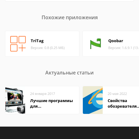
Похожие приложения
TriTag
Qoobar
Версия: 0.8 (0.25 МБ)
Версия: 1.6.9.1 (13
Актуальные статьи
24 января 2017
20 мая 2022
Лучшие программы
Свойства
для
обозревателя
редактирования
Internet Explor
видео: подробные
находится
обзоры