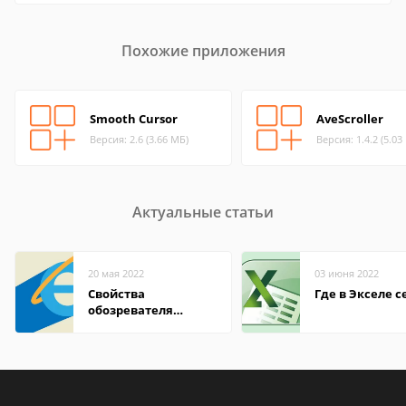
Похожие приложения
Smooth Cursor
AveScroller
Версия: 2.6 (3.66 МБ)
Версия: 1.4.2 (5.03
Актуальные статьи
20 мая 2022
03 июня 2022
Свойства
Где в Экселе с
обозревателя
Internet Explorer где
находится