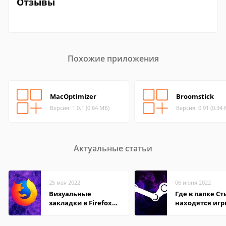
Отзывы
Похожие приложения
MacOptimizer
Broomstick
Версия: 1.0.1 (0.64 МБ)
Версия: 0.91 (0.34
Актуальные статьи
25 мая 2022
06 июня 2022
Визуальные
Где в папке С
закладки в Firefox
находятся иг
Mozilla