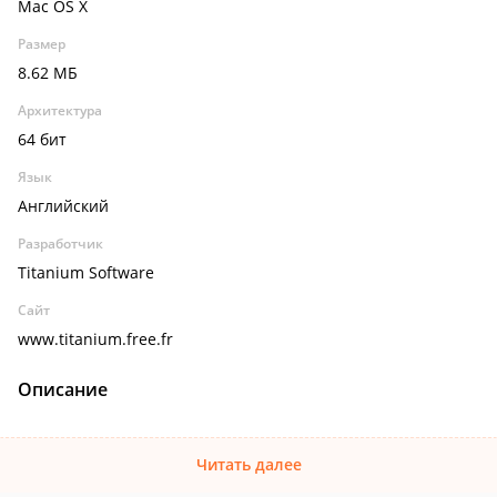
Mac OS X
Размер
8.62 МБ
Архитектура
64 бит
Язык
Английский
Разработчик
Titanium Software
Сайт
www.titanium.free.fr
Описание
Читать далее