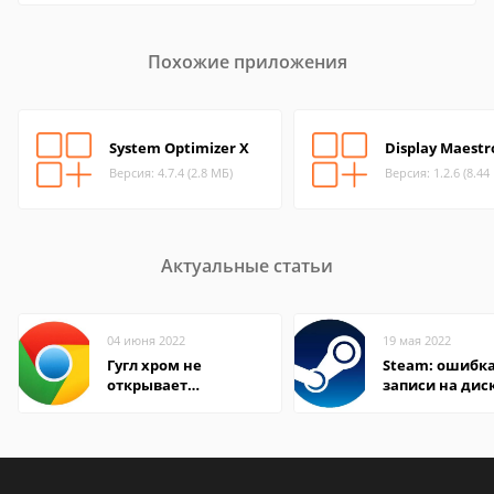
Похожие приложения
System Optimizer X
Display Maestr
Версия: 4.7.4 (2.8 МБ)
Версия: 1.2.6 (8.44
Актуальные статьи
04 июня 2022
19 мая 2022
Гугл хром не
Steam: ошибка
открывает
записи на дис
страницы