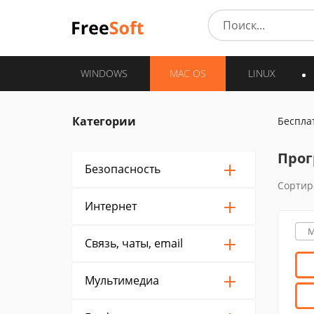
WINDOWS
MAC OS
LINUX
Категории
Беспла
Прог
Безопасность
Сортир
Интернет
M
Связь, чаты, email
Мультимедиа