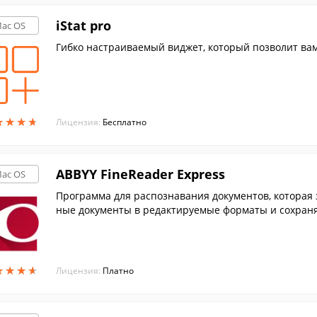
iStat pro
ac OS
Гибко настраиваемый виджет, который позволит ва
★
★
★
★
★
★
★
★
Лицензия:
Бесплатно
ABBYY FineReader Express
ac OS
Программа для распознавания документов, которая
ные документы в редактируемые форматы и сохраняе
★
★
★
★
★
★
★
★
Лицензия:
Платно