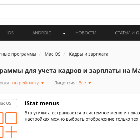
IOS
ANDROID
НОВОСТИ
СТАТЬИ И 
тные программы
Mac OS
Кадры и зарплата
раммы для учета кадров и зарплаты на Ma
овка:
по рейтингу
Лицензия:
Все
iStat menus
ac OS
Эта утилита встраивается в системное меню и пок
настройках можно выбрать отображение только тех 