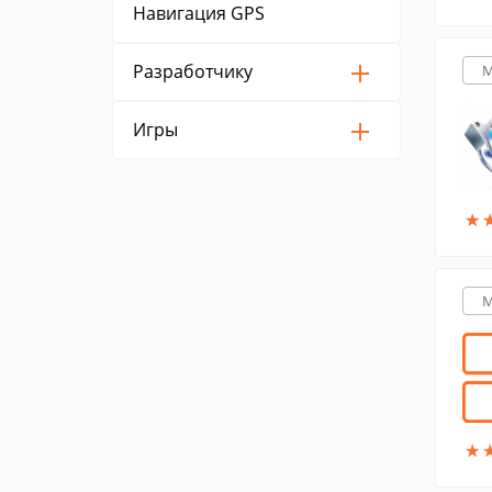
Навигация GPS
Разработчику
M
Игры
★
★
M
★
★