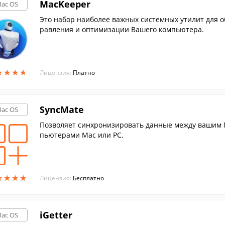
MacKeeper
ac OS
Это набор наиболее важных системных утилит для о
равления и оптимизации Вашего компьютера.
★
★
★
★
★
★
★
★
Лицензия:
Платно
SyncMate
ac OS
Позволяет синхронизировать данные между вашим 
пьютерами Mac или PC.
★
★
★
★
★
★
★
★
Лицензия:
Бесплатно
iGetter
ac OS