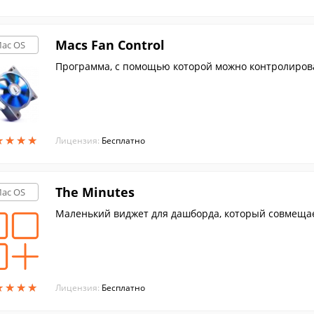
Macs Fan Control
ac OS
Программа, с помощью которой можно контролирова
★
★
★
★
★
★
★
★
Лицензия:
Бесплатно
The Minutes
ac OS
Маленький виджет для дашборда, который совмещае
★
★
★
★
★
★
★
★
Лицензия:
Бесплатно