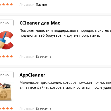
★
★
★
★
★
★
★
★
Лицензия:
Платно
CCleaner для Mac
ac OS
Поможет навести и поддерживать порядок в системе
подчистит веб-браузеры и другие программы.
★
★
★
★
★
★
★
★
Лицензия:
Бесплатно
AppCleaner
ac OS
Маленькое приложение, которое поможет полность
аляет все файлы, которые могли остаться после уд
★
★
★
★
★
★
★
★
Лицензия:
Бесплатно