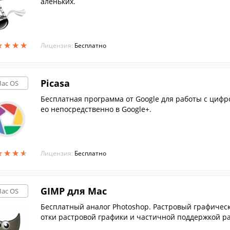
аленьких.
★
★
★
★
★
★
★
★
Лицензия:
Бесплатно
Picasa
ac OS
Бесплатная программа от Google для работы с циф
ео непосредственно в Google+.
★
★
★
★
★
★
★
★
Лицензия:
Бесплатно
GIMP для Mac
ac OS
Бесплатный аналог Photoshop. Растровый графическ
отки растровой графики и частичной поддержкой ра