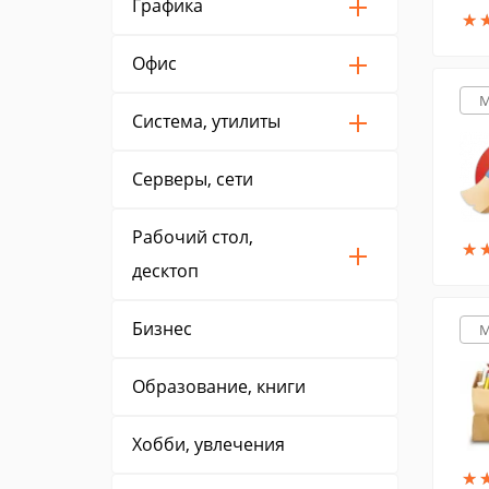
Графика
★
★
Офис
M
Система, утилиты
Серверы, сети
Рабочий стол,
★
★
десктоп
Бизнес
M
Образование, книги
Хобби, увлечения
★
★