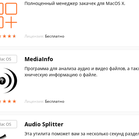
Полноценный менеджер закачек для MacOS X.
★
★
★
★
★
★
★
★
Лицензия:
Бесплатно
MediaInfo
ac OS
Программа для анализа аудио и видео файлов, а так
хническую информацию о файле.
★
★
★
★
★
★
★
★
Лицензия:
Бесплатно
Audio Splitter
ac OS
Эта утилита поможет вам за несколько секунд разде