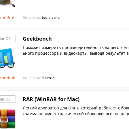
★
★
★
★
★
★
★
★
Лицензия:
Бесплатно
Geekbench
ac OS
Поможет измерить производительность вашего ком
ьного процессора и видеокарты, выводя результат в
★
★
★
★
★
★
★
★
Лицензия:
Платно
RAR (WinRAR for Mac)
ac OS
Легкий архиватор для Linux, который работает с б
грамма не имеет графической оболочки, все опера