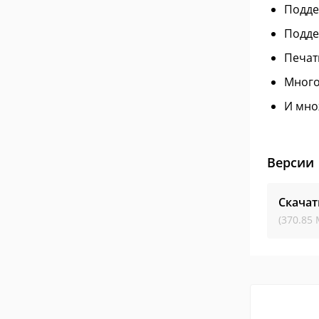
Подде
Подде
Печат
Много
И мно
Версии
Скачат
(370.85 