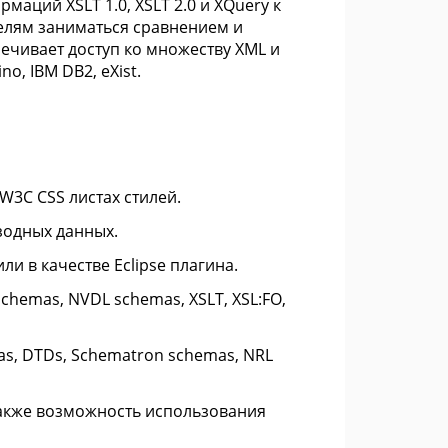
ций XSLT 1.0, XSLT 2.0 и XQuery к
елям заниматься сравнением и
ечивает доступ ко множеству XML и
o, IBM DB2, eXist.
3C CSS листах стилей.
ызодных данных.
ли в качестве Eclipse плагина.
chemas, NVDL schemas, XSLT, XSL:FO,
s, DTDs, Schematron schemas, NRL
также возможность использования