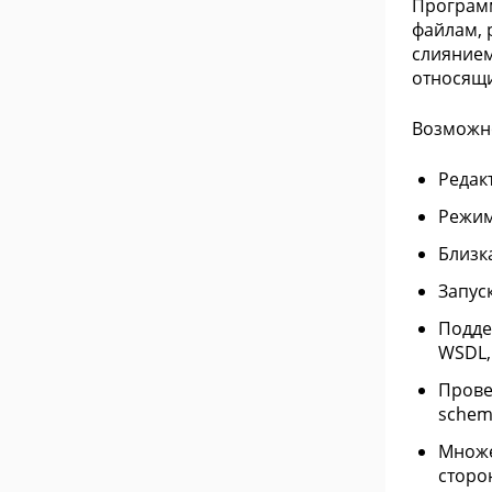
Программ
файлам, 
слиянием
относящих
Возможн
Редак
Режим
Близк
Запуск
Подде
WSDL,
Прове
schem
Множе
сторо