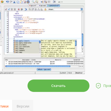
Скачать
Про
стики
Версии