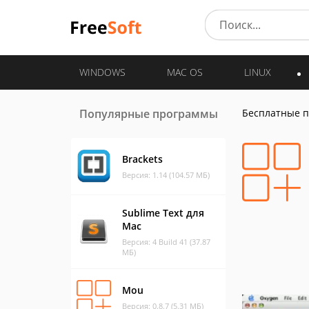
WINDOWS
MAC OS
LINUX
Популярные программы
Бесплатные 
Brackets
Версия: 1.14 (104.57 МБ)
Sublime Text для
Mac
Версия: 4 Build 41 (37.87
МБ)
Mou
Версия: 0.8.7 (5.31 МБ)