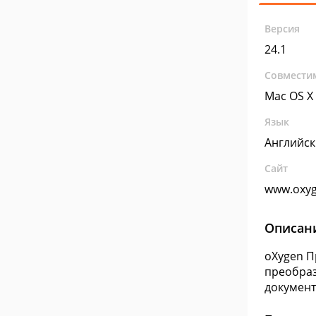
Версия
24.1
Совмести
Mac OS X
Язык
Английс
Сайт
www.oxy
Описан
oXygen П
преобраз
документ