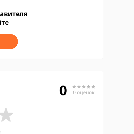
тавителя
йте
0
0 оценок
и