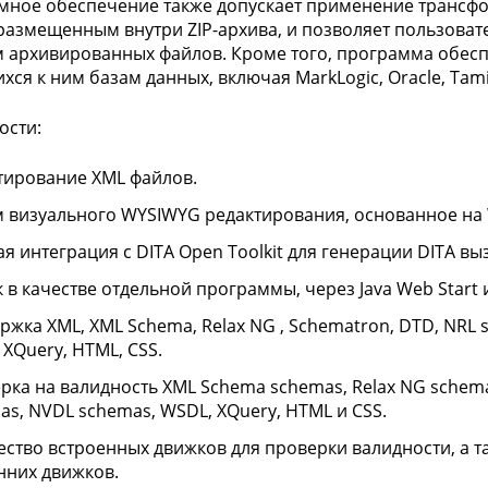
ное обеспечение также допускает применение трансформа
размещенным внутри ZIP-архива, и позволяет пользоват
 архивированных файлов. Кроме того, программа обесп
ся к ним базам данных, включая MarkLogic, Oracle, Tamin
ости:
тирование XML файлов.
 визуального WYSIWYG редактирования, основанное на W
ая интеграция с DITA Open Toolkit для генерации DITA в
 в качестве отдельной программы, через Java Web Start и
ржка XML, XML Schema, Relax NG , Schematron, DTD, NRL s
 XQuery, HTML, CSS.
рка на валидность XML Schema schemas, Relax NG schema
as, NVDL schemas, WSDL, XQuery, HTML и CSS.
ство встроенных движков для проверки валидности, а 
нних движков.