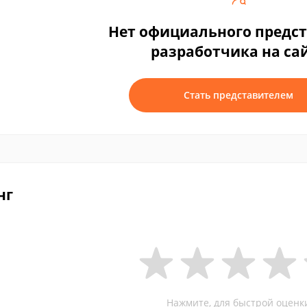
Нет официального предс
разработчика на са
Стать представителем
нг
Нажмите, для быстрой оценк