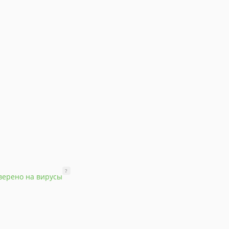
?
верено на вирусы