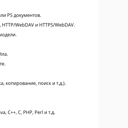
ли PS документов.
P, HTTP/WebDAV и HTTPS/WebDAV.
модели.
йла.
те.
 копирование, поиск и т.д.).
, C++, C, PHP, Perl и т.д.