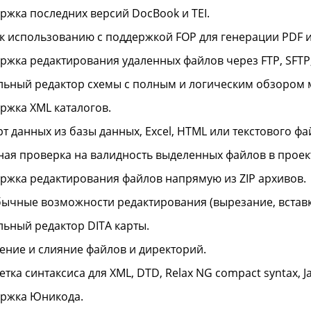
ржка последних версий DocBook и TEI.
 к использованию с поддержкой FOP для генерации PDF и
ржка редактирования удаленных файлов через FTP, SFT
льный редактор схемы с полным и логическим обзором 
ржка XML каталогов.
т данных из базы данных, Excel, HTML или текстового фа
ная проверка на валидность выделенных файлов в проек
ржка редактирования файлов напрямую из ZIP архивов.
бычные возможности редактирования (вырезание, вставка,
льный редактор DITA карты.
ение и слияние файлов и директорий.
тка синтаксиса для XML, DTD, Relax NG compact syntax, Java
ржка Юникода.