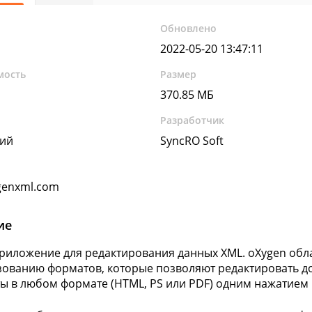
Обновлено
2022-05-20 13:47:11
мость
Размер
370.85 МБ
Разработчик
кий
SyncRO Soft
genxml.com
ие
риложение для редактирования данных XML. oXygen об
ованию форматов, которые позволяют редактировать док
ы в любом формате (HTML, PS или PDF) одним нажатием 