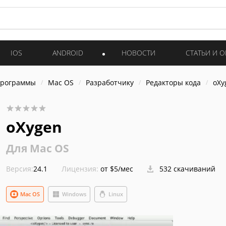
IOS
ANDROID
НОВОСТИ
СТАТЬИ И 
программы
Mac OS
Разработчику
Редакторы кода
oXy
oXygen
Для Mac OS
Версия:
24.1
Лицензия:
от $5/мес
532 скачиваний
Mac OS
Windows
Linux