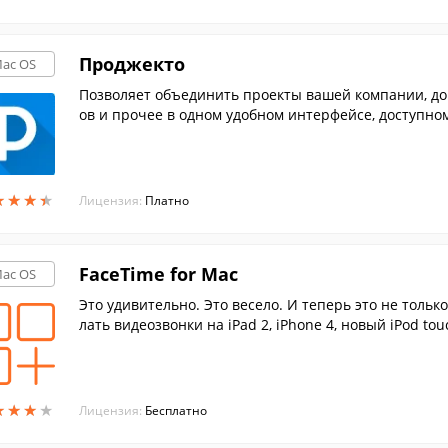
Проджекто
ac OS
Позволяет объединить проекты вашей компании, до
ов и прочее в одном удобном интерфейсе, доступно
★
★
★
★
★
★
★
★
Лицензия:
Платно
FaceTime for Mac
ac OS
Это удивительно. Это весело. И теперь это не только
лать видеозвонки на iPad 2, iPhone 4, новый iPod to
★
★
★
★
★
★
★
★
Лицензия:
Бесплатно