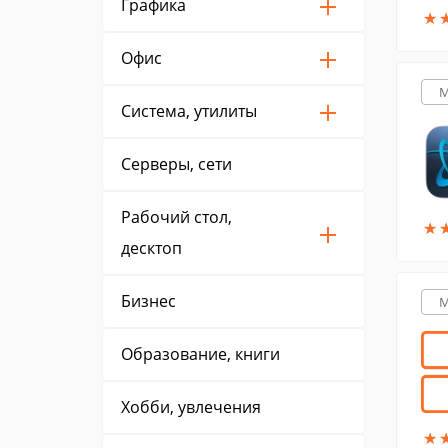
Графика
★
★
Офис
M
Система, утилиты
Серверы, сети
Рабочий стол,
★
★
десктоп
Бизнес
M
Образование, книги
Хобби, увлечения
★
★