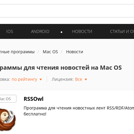
IOS
ANDROID
НОВОСТИ
СТАТЬИ И 
тные программы
Mac OS
Новости
раммы для чтения новостей на Mac OS
овка:
по рейтингу
Лицензия:
Все
RSSOwl
ac OS
Программа для чтения новостных лент RSS/RDF/Atom
бесплатно!