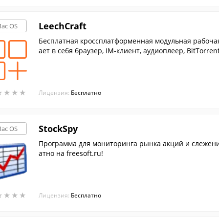
LeechCraft
ac OS
Бесплатная кроссплатформенная модульная рабочая
ает в себя браузер, IM-клиент, аудиоплеер, BitTorren
★
★
★
★
★
★
★
★
Лицензия:
Бесплатно
StockSpy
ac OS
Программа для мониторинга рынка акций и слежени
атно на freesoft.ru!
★
★
★
★
★
★
★
★
Лицензия:
Бесплатно