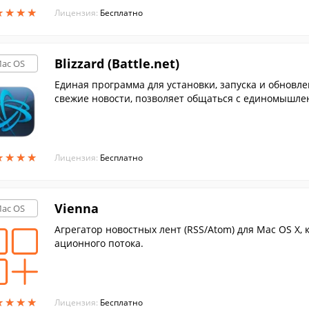
★
★
★
★
★
★
★
★
Лицензия:
Бесплатно
Blizzard (Battle.net)
ac OS
Единая программа для установки, запуска и обновле
свежие новости, позволяет общаться с единомышле
рузей.
★
★
★
★
★
★
★
★
Лицензия:
Бесплатно
Vienna
ac OS
Агрегатор новостных лент (RSS/Atom) для Mac OS X,
ационного потока.
★
★
★
★
★
★
★
★
Лицензия:
Бесплатно