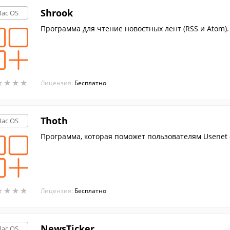
Shrook
ac OS
Программа для чтение новостных лент (RSS и Atom).
★
★
★
★
★
★
★
★
Лицензия:
Бесплатно
Thoth
ac OS
Программа, которая поможет пользователям Usenet о
★
★
★
★
★
★
★
★
Лицензия:
Бесплатно
NewsTicker
ac OS