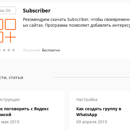
Subscriber
ac OS
Рекомендуем скачать Subscriber, чтобы своевремен
ых сайтах. Программа позволяет добавлять интере
★
★
★
★
★
★
★
★
Лицензия:
Бесплатно
ти, статьи
нструкции
Настройка
к поговорить с Яндекс
Как создать группу в
лисой
WhatsApp
 мая 2019
09 апреля 2019