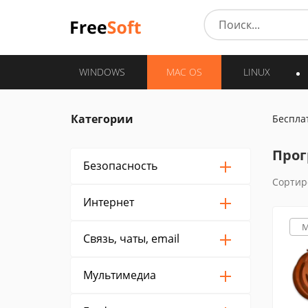
WINDOWS
MAC OS
LINUX
Категории
Беспла
Прог
Безопасность
Сортир
Интернет
M
Связь, чаты, email
Мультимедиа