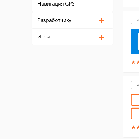
Навигация GPS
Разработчику
M
Игры
★
★
M
★
★