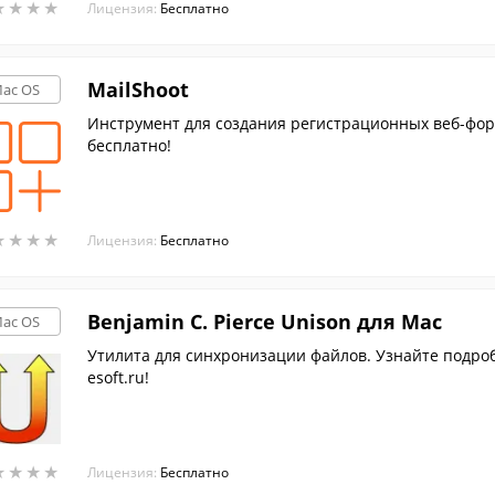
★
★
★
★
★
★
★
★
Лицензия:
Бесплатно
MailShoot
ac OS
Инструмент для создания регистрационных веб-фор
бесплатно!
★
★
★
★
★
★
★
★
Лицензия:
Бесплатно
Benjamin C. Pierce Unison для Mac
ac OS
Утилита для синхронизации файлов. Узнайте подроб
esoft.ru!
★
★
★
★
★
★
★
★
Лицензия:
Бесплатно