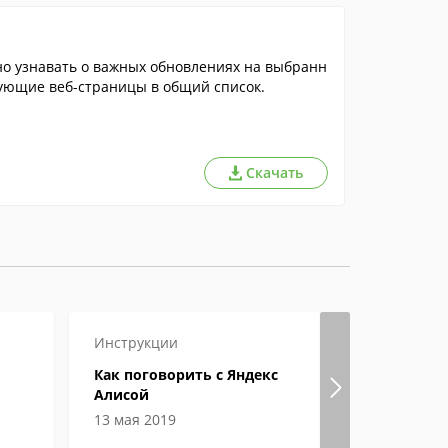
но узнавать о важных обновлениях на выбранн
сующие веб-страницы в общий список.
Скачать
Инструкции
Настройка
Как поговорить с Яндекс
Как созда
Алисой
WhatsApp
13 мая 2019
09 апреля