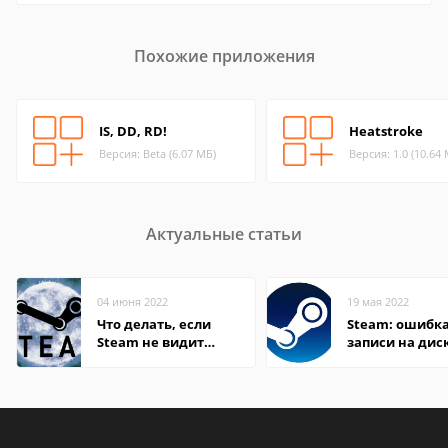
Похожие приложения
IS, DD, RD!
Heatstroke
Версия: Beta (6.07 МБ)
Версия: 1.0 (10.64
Актуальные статьи
04 июня 2022
19 мая 2022
Что делать, если
Steam: ошибка
Steam не видит
записи на дис
установленную игру