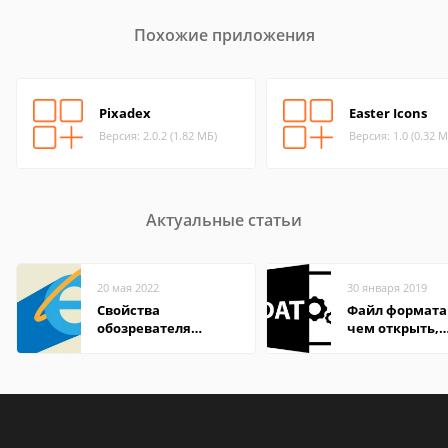
Похожие приложения
Pixadex
Easter Icons
Версия: 2.0.2 (1.82 МБ)
Версия: 1.0 (0.32 М
Актуальные статьи
20 мая 2022
30 января 2019
Свойства
Файл формата
обозревателя
чем открыть,
Internet Explorer где
описание,
находится
особенности