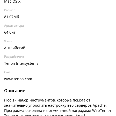
Mac OS X
Размер
81.07Мб
Архитектура
64 бит
Язык
Английский
Разработчик
Tenon Intersystems
Сайт
www.tenon.com
Описание
iTools - набор инструментов, которые помогают
значительно упростить настройку веб-серверов Apache.
Программа основана на отмеченной наградами WebTen от
Tenon и используется для расширения Apache,