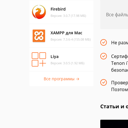
Firebird
Все файл
Версия: 3.0.7 (17.98 МБ)
XAMPP для Mac
Версия: 7.3.6-4 (155.08 МБ)
Не раз
Сертиф
Liya
Tenon i
Версия: 3.0.5 (1.92 МБ)
безопа
Все программы →
Провер
Поэтом
Статьи и 