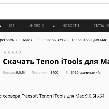
IOS
ANDROID
НОВОСТИ
СТАТЬИ 
программы
Mac OS
Серверы, сети
Tenon iTools для Mac
Скачать Tenon iTools для Ma
Версия:
9.0.5i
Лицензия:
$400
3130 скачиваний
с сервера Freesoft Tenon iTools для Mac 9.0.5i x64