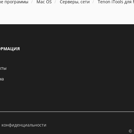
ые программы
Mac OS
Серверы, сети
Tenon iTools для
РМАЦИЯ
кты
ма
а конфиденциальности
© 