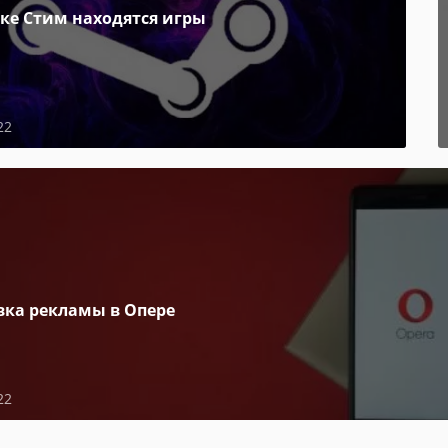
пке Стим находятся игры
22
вка рекламы в Опере
22