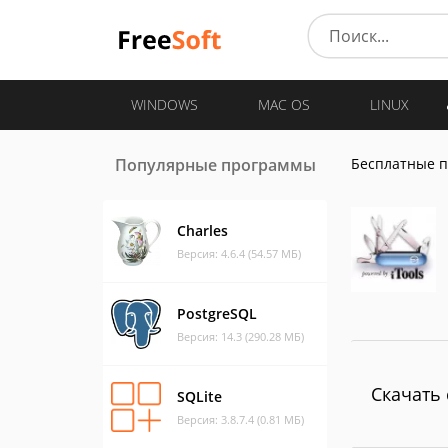
WINDOWS
MAC OS
LINUX
Популярные программы
Бесплатные 
Charles
Версия: 4.6.4 (54.57 МБ)
PostgreSQL
Версия: 14.3 (290.28 МБ)
Скачать 
SQLite
Версия: 3.8.7.4 (0.81 МБ)