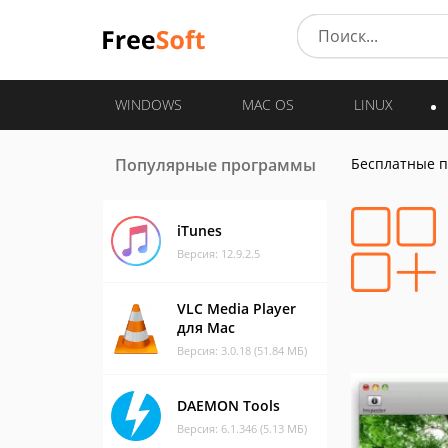
WINDOWS
MAC OS
LINUX
Популярные программы
Бесплатные 
iTunes
Версия: 12.9.2.5
VLC Media Player
для Mac
Версия: 3.0.18 (51.84 МБ)
DAEMON Tools
Версия: 6.1.346 (5.13 МБ)