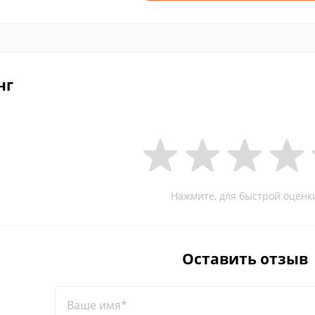
нг
Нажмите, для быстрой оценк
Оставить отзыв
Ваше имя*