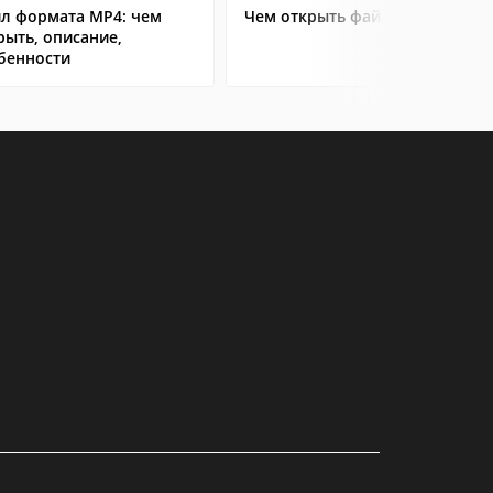
л формата MP4: чем
Чем открыть файл AVI
рыть, описание,
бенности