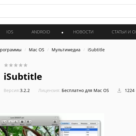
IOS
ANDROID
НОВОСТИ
СТАТЬИ И 
программы
Mac OS
Мультимедиа
iSubtitle
iSubtitle
Версия:
3.2.2
Лицензия:
Бесплатно для Mac OS
1224 