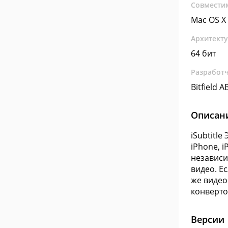
Совмести
Mac OS X
Архитект
64 бит
Разработ
Bitfield A
Описан
iSubtitl
iPhone, 
независи
видео. Е
же видео
конверто
Версии