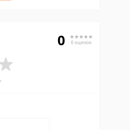
0
0 оценок
и