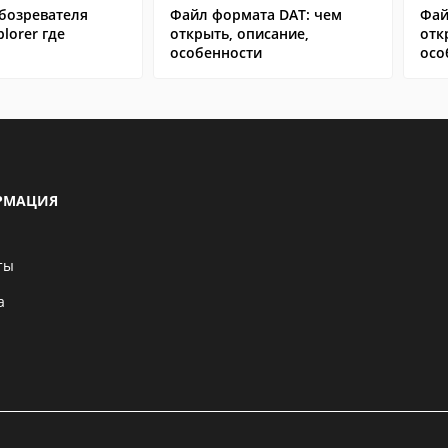
бозревателя
Файл формата DAT: чем
Фай
plorer где
открыть, описание,
отк
особенности
осо
РМАЦИЯ
ты
а