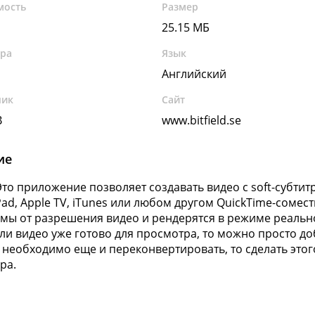
мость
Размер
25.15 МБ
ура
Язык
Английский
чик
Сайт
B
www.bitfield.se
ие
e Это приложение позволяет создавать видео с soft-субти
iPad, Apple TV, iTunes или любом другом QuickTime-соме
мы от разрешения видео и рендерятся в режиме реаль
сли видео уже готово для просмотра, то можно просто до
 необходимо еще и переконвертировать, то сделать эт
ра.