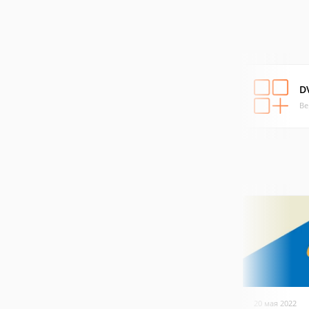
D
Ве
20 мая 2022