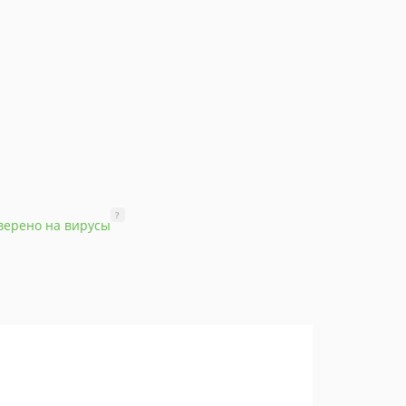
?
верено на вирусы