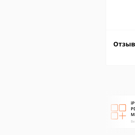
Отзы
i
P
M
Ве