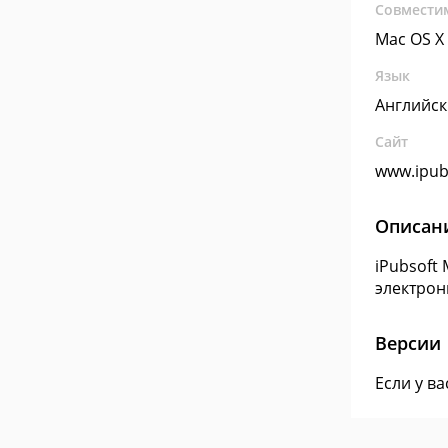
Совмести
Mac OS X
Язык
Английс
Сайт
www.ipub
Описан
iPubsoft
электрон
Версии
Если у в