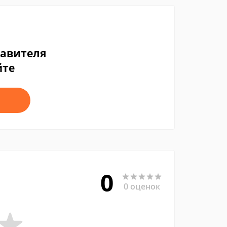
тавителя
йте
0
0 оценок