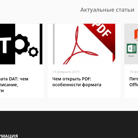
Актуальные статьи
14 февраля 2019
18 ф
ата DAT: чем
Чем открыть PDF:
Пят
писание,
особенности формата
Offi
ти
РМАЦИЯ