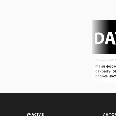
30 января 2019
Файл форм
открыть, о
особеннос
УЧАСТИЕ
ИНФО