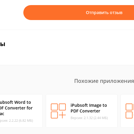
Отправить отзыв
вы
Похожие приложения
Pubsoft Word to
iPubsoft Image to
DF Converter for
PDF Converter
ac
Версия: 2.1.32 (2.44 МБ)
рсия: 2.2.22 (6.82 МБ)