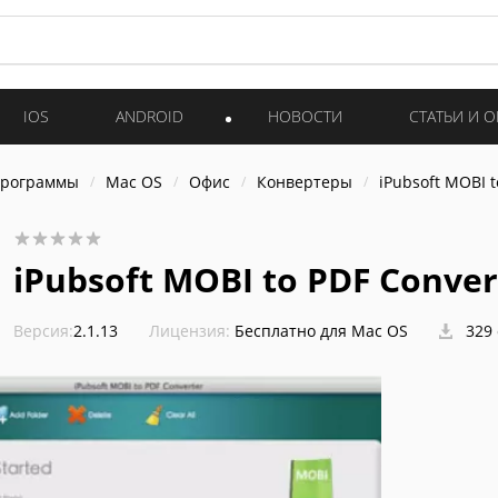
IOS
ANDROID
НОВОСТИ
СТАТЬИ И 
программы
Mac OS
Офис
Конвертеры
iPubsoft MOBI t
iPubsoft MOBI to PDF Conver
Версия:
2.1.13
Лицензия:
Бесплатно для Mac OS
329 