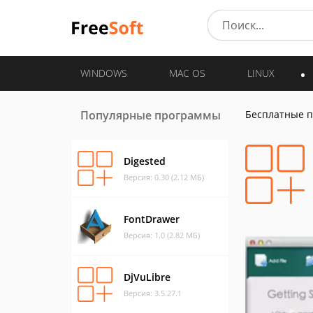
WINDOWS
MAC OS
LINUX
Популярные программы
Бесплатные 
Digested
Версия: 0.30 (2.12 МБ)
FontDrawer
Версия: 1.0 (2.82 МБ)
DjVuLibre
Версия: 3.5.27.1