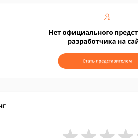
Нет официального предс
разработчика на са
Стать представителем
нг