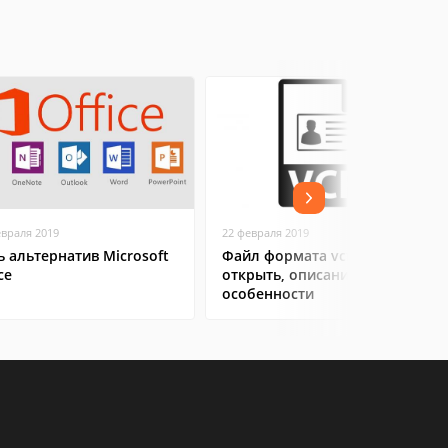
евраля 2019
22 февраля 2019
ь альтернатив Microsoft
Файл формата vcf: чем
ce
открыть, описание,
особенности