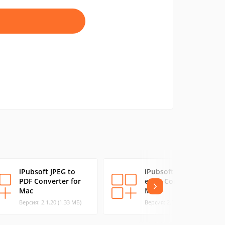
iPubsoft JPEG to
iPubsoft MOBI to
PDF Converter for
ePub Converter for
Mac
Mac
Версия: 2.1.20 (1.33 МБ)
Версия: 2.1.12 (6.43 МБ)