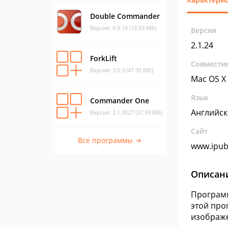
Double Commander
Версия: 0.9.10 (18.53 МБ)
Версия
2.1.24
ForkLift
Совмести
Версия: 3.5.3 (47.35 МБ)
Mac OS X
Язык
Commander One
Английс
Версия: 2.1.3027 (37.59 МБ)
Сайт
Все программы →
www.ipub
Описан
Программ
этой про
изображе