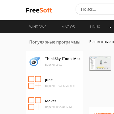
WINDOWS
MAC OS
LINUX
Популярные программы
Бесплатные 
ThinkSky iTools Mac
Версия: 2.9.2
June
Версия: 1.0.6 (0.27 МБ)
Mover
Версия: 0.95 (0.17 МБ)
Характери