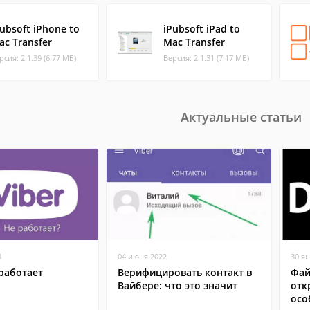
Pubsoft iPhone to
iPubsoft iPad to
ac Transfer
Mac Transfer
рсия: 2.1.39 (6.77 МБ)
Версия: 2.1.31 (7.17 МБ)
Актуальные статьи
8
04 июня 2022
30 я
работает
Верифицировать контакт в
Фай
Вайбере: что это значит
отк
осо