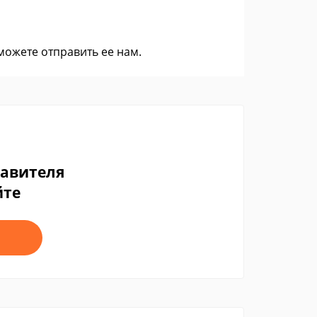
 можете
отправить ее нам
.
тавителя
йте