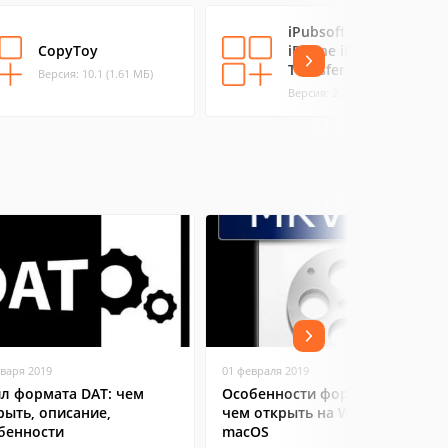
iPubsoft iPad
CopyToy
iPhone iPod to Mac
Transfer
Версия: 10.1 (1.61 МБ)
Версия: 2.1.34 (7.18 МБ)
нваря 2019
01 февраля 2019
л формата DAT: чем
Особенности формата MKV:
рыть, описание,
чем открыть на Windows и
бенности
macOS