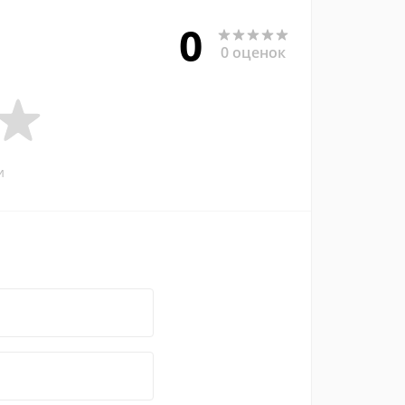
0
0 оценок
и