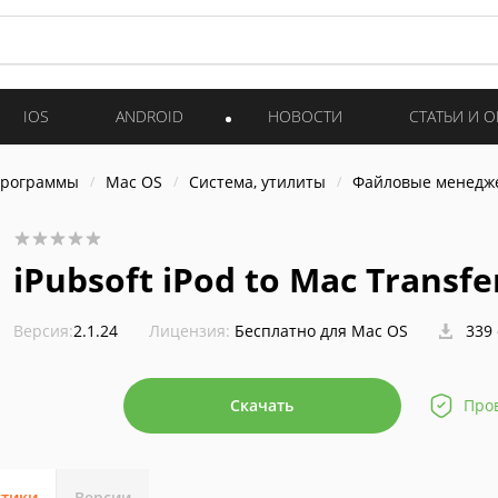
IOS
ANDROID
НОВОСТИ
СТАТЬИ И 
программы
Mac OS
Система, утилиты
Файловые менедж
iPubsoft iPod to Mac Transfe
Версия:
2.1.24
Лицензия:
Бесплатно для Mac OS
339 
Скачать
Про
стики
Версии