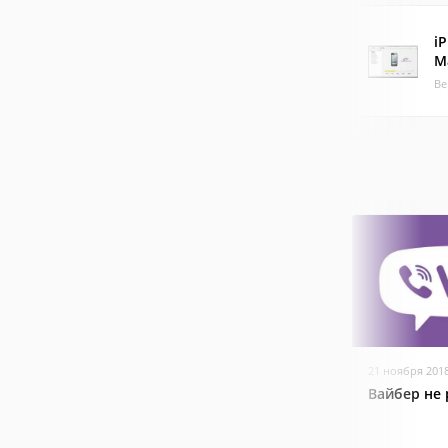
i
M
Ве
21 ноября 201
Вайбер не 