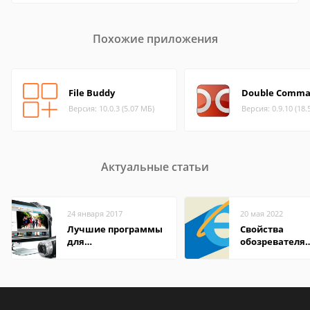
Похожие приложения
File Buddy
Double Comma
Версия: 10.0.3 (5.07 МБ)
Версия: 0.9.10 (18.
Актуальные статьи
24 января 2017
20 мая 2022
Лучшие программы
Свойства
для
обозревателя
редактирования
Internet Explor
видео: подробные
находится
обзоры