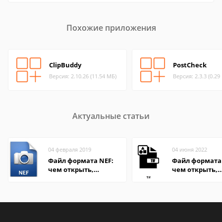
Похожие приложения
ClipBuddy
PostCheck
Версия: 2.10.26 (11.54 МБ)
Версия: 2.3.3 (0.29
Актуальные статьи
04 февраля 2019
04 июня 2022
Файл формата NEF:
Файл формата 
чем открыть,
чем открыть,
описание,
описание,
особенности
особенности