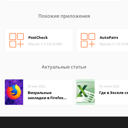
Похожие приложения
PostCheck
AutoPairs
Версия: 2.3.3 (0.29 МБ)
Версия: 3.1 (0.16 М
Актуальные статьи
25 мая 2022
03 июня 2022
Визуальные
Где в Экселе с
закладки в Firefox
Mozilla