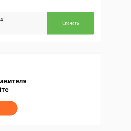
14
Скачать
тавителя
йте