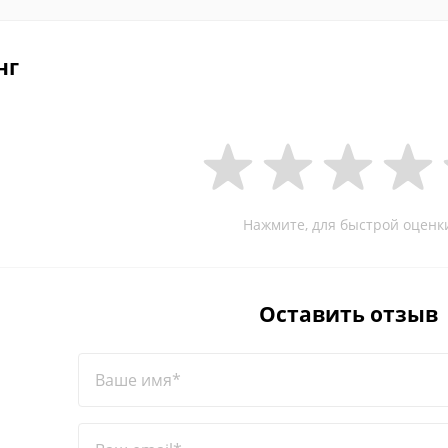
нг
Нажмите, для быстрой оценк
Оставить отзыв
Ваше имя*