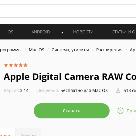
IOS
ANDROID
НОВОСТИ
СТАТЬИ И 
программы
Mac OS
Система, утилиты
Расширения
Ap
Apple Digital Camera RAW Co
Версия:
3.14
Лицензия:
Бесплатно для Mac OS
518 с
Скачать
Про
стики
Версии