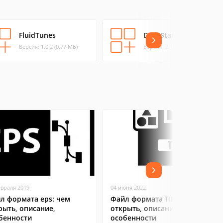
FluidTunes
DockStar
Версия: 1.0.2 (0.77 МБ)
Версия: 2.1.17 (6.37 МБ)
евраля 2019
04 июня 2022
л формата eps: чем
Файл формата TIF: чем
рыть, описание,
открыть, описание,
бенности
особенности