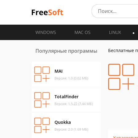
WINDOWS
MAC OS
LINUX
Популярные программы
Бесплатные 
MAI
Версия: 1.0 (0.02 МБ)
TotalFinder
Версия: 1.5.22 (7.44 МБ)
Quokka
Версия: 2.0 (1.69 МБ)
Характери