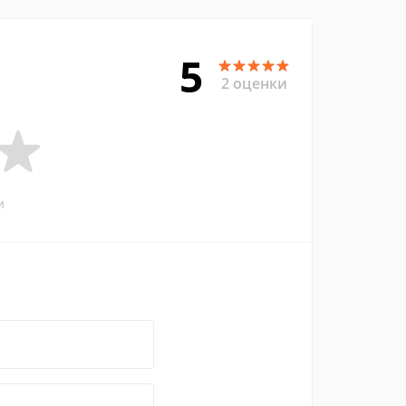
5
2 оценки
и