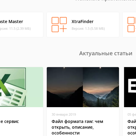
aste Master
XtraFinder
рсия: 11.5 (2.39 МБ)
Версия: 1.5 (5.58 МБ)
Актуальные статьи
30 января 2019
05 ф
ле сервис
Файл формата raw: чем
Фай
открыть, описание,
отк
особенности
осо