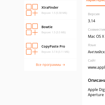
XtraFinder
Версия: 1.5 (5.58 МБ)
Версия
3.14
Bowtie
Совмести
Версия: 1.5 (3.5 МБ)
Mac OS X
Язык
CopyPaste Pro
Английс
Версия: 3.7.8 (3.11 МБ)
Сайт
Все программы →
www.app
Описан
Apple Di
Aperture