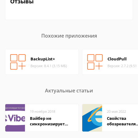
Отзывы
Похожие приложения
BackupList+
CloudPull
Версия: 8.4.1 (3.15 МБ)
Версия: 2.7.2 (9.51
Актуальные статьи
19 ноября 2018
20 мая 2022
Вайбер не
Свойства
синхронизирует
обозревателя
контакты
Internet Explor
находится