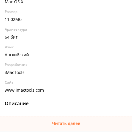
Mac OS X
Размер
11.02Мб
Архитектура
64 бит
Язык
Английский
Разработчик
iMacTools
Сайт
www.imactools.com
Описание
Читать далее