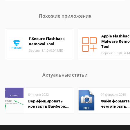
Похожие приложения
Apple Flashbac
F-Secure Flashback
Malware Remo
Removal Tool
Tool
Версия: 1.1.0 (0.04 МБ)
Версия: 1.0 (0.34 М
Актуальные статьи
04 июня 2022
04 февраля 2019
Верифицировать
Файл формата 
контакт в Вайбере:
чем открыть,
что это значит
описание,
особенности