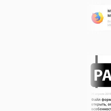
Mo
M
Ве
МБ
09 апреля 2019
Файл форм
открыть, о
особеннос