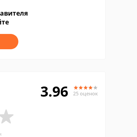
тавителя
йте
3.96
25 оценок
и