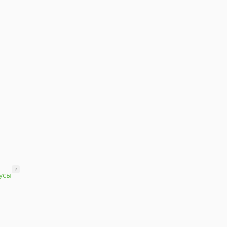
?
усы