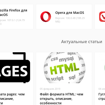
zilla Firefox для
Opera для MacOS
acOS
Версия: 100.0.48 (188.29
рсия: 107.0.1 (124.79
МБ)
)
Актуальные статьи
05 февраля 2019
04 и
ата pages: чем
Файл формата HTML: чем
Гуг
писание,
открыть, описание,
стр
ти
особенности