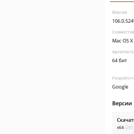
Версия
106.0.524
Совмести
Mac OS X
Архитект
64 бит
Разработ
Google
Версии
Скачат
x64
(201