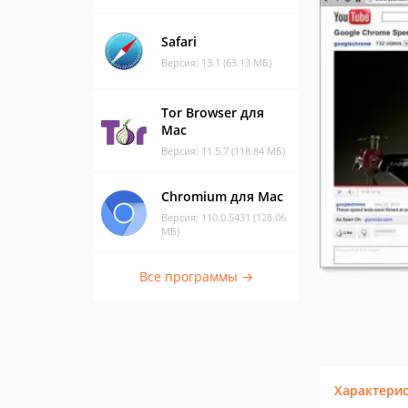
Safari
Версия: 13.1 (63.13 МБ)
Tor Browser для
Mac
Версия: 11.5.7 (118.84 МБ)
Chromium для Mac
Версия: 110.0.5431 (128.06
МБ)
Все программы →
Характери