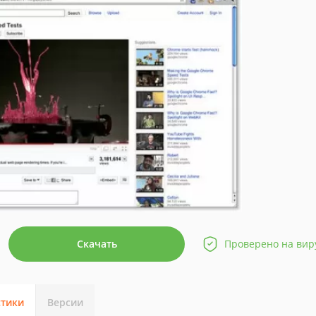
Скачать
Проверено на вир
стики
Версии