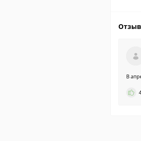
Отзы
В апре