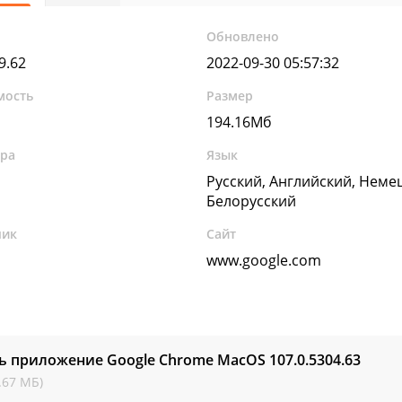
Обновлено
9.62
2022-09-30 05:57:32
мость
Размер
194.16Мб
ура
Язык
Русский, Английский, Неме
Белорусский
чик
Сайт
www.google.com
ь приложение Google Chrome MacOS
107.0.5304.63
.67 МБ)