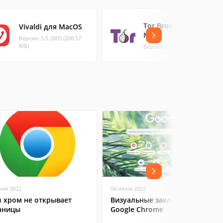
Tor Browser для
Vivaldi для MacOS
Mac
Версия: 5.5.2805 (208.57
МБ)
Версия: 11.5.7 (118.84 МБ)
юня 2022
04 июня 2022
л хром не открывает
Визуальные закладки для
аницы
Google Chrome