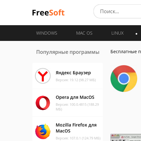
WINDOWS
MAC OS
LINUX
Популярные программы
Бесплатные 
Яндекс Браузер
Версия: 19.12 (98.27 МБ)
Opera для MacOS
Версия: 100.0.4815 (188.29
МБ)
Mozilla Firefox для
MacOS
Версия: 107.0.1 (124.79 МБ)