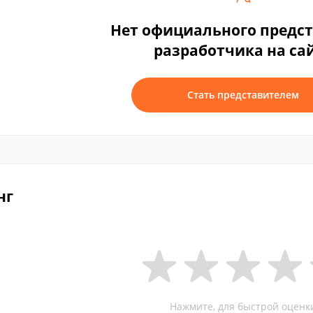
Нет официального предс
разработчика на са
Стать представителем
нг
Нажмите, для быстрой оценк