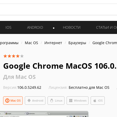
IOS
ANDROID
НОВОСТИ
СТАТЬИ И 
программы
Mac OS
Интернет
Браузеры
Google Chro
Google Chrome MacOS 106.0.
Для Mac OS
Версия:
106.0.5249.62
Лицензия:
Бесплатно для Mac OS
Mac OS
Android
Linux
Windows
iOS