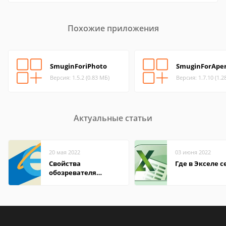
Похожие приложения
SmuginForiPhoto
SmuginForApe
Версия: 1.5.2 (0.83 МБ)
Версия: 1.7.10 (1.2
Актуальные статьи
20 мая 2022
03 июня 2022
Свойства
Где в Экселе с
обозревателя
Internet Explorer где
находится