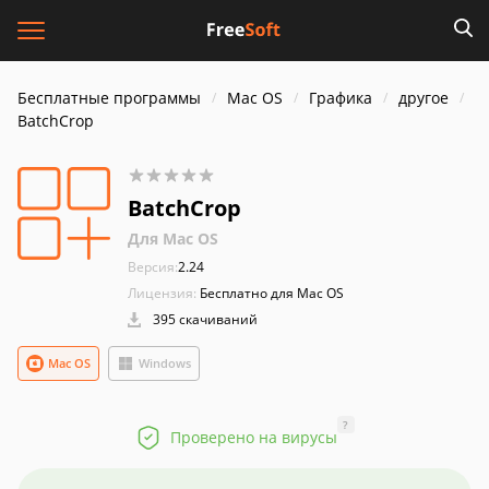
Бесплатные программы
Mac OS
Графика
другое
BatchCrop
BatchCrop
Для Mac OS
Версия:
2.24
Лицензия:
Бесплатно для Mac OS
395 скачиваний
Mac OS
Windows
?
Проверено на вирусы