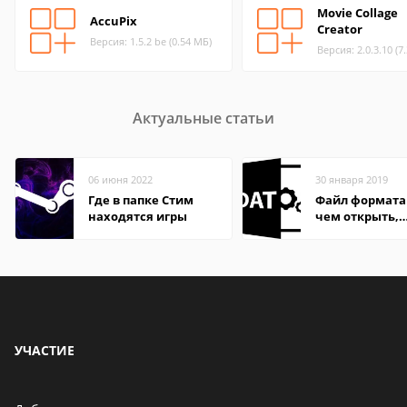
Movie Collage
AccuPix
Creator
Версия: 1.5.2 be (0.54 МБ)
Версия: 2.0.3.10 (7
Актуальные статьи
06 июня 2022
30 января 2019
Где в папке Стим
Файл формата
находятся игры
чем открыть,
описание,
особенности
УЧАСТИЕ