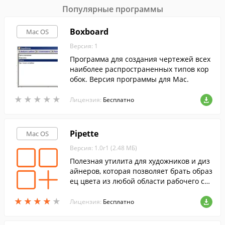
Популярные программы
Boxboard
Mac OS
Версия: 1
Программа для создания чертежей всех
наиболее распространенных типов кор
обок. Версия программы для Mac.
★
★
★
★
★
★
★
★
★
★
Лицензия:
Бесплатно
Pipette
Mac OS
Версия: 1.0r1 (2.48 МБ)
Полезная утилита для художников и диз
айнеров, которая позволяет брать образ
ец цвета из любой области рабочего сто
ла.
★
★
★
★
★
★
★
★
★
★
Лицензия:
Бесплатно