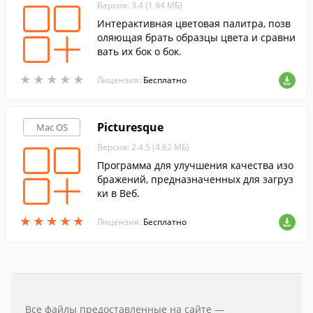
Версия: 3.4 (1.94 МБ)
Интерактивная цветовая палитра, позв
оляющая брать образцы цвета и сравни
вать их бок о бок.
★
★
★
★
★
★
★
★
★
★
Лицензия:
Бесплатно
Picturesque
Mac OS
Версия: 2.4.5 (4.62 МБ)
Программа для улучшения качества изо
бражений, предназначенных для загруз
ки в Веб.
★
★
★
★
★
★
★
★
★
★
Лицензия:
Бесплатно
Все файлы предоставленные на сайте —