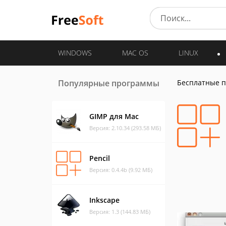
WINDOWS
MAC OS
LINUX
Популярные программы
Бесплатные 
GIMP для Mac
Версия: 2.10.34 (293.58 МБ)
Pencil
Версия: 0.4.4b (9.92 МБ)
Inkscape
Версия: 1.3 (144.83 МБ)