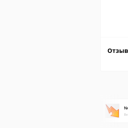
Отзы
N
Ве