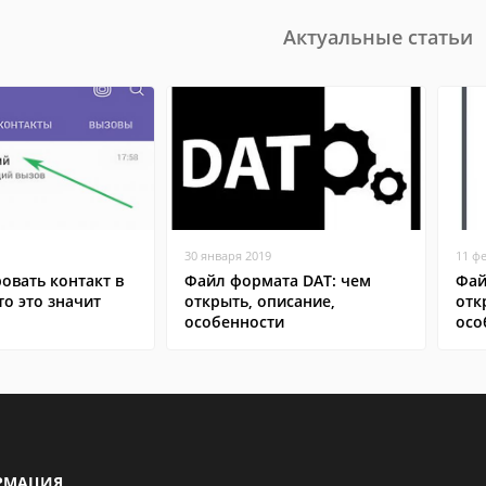
Актуальные статьи
30 января 2019
11 ф
овать контакт в
Файл формата DAT: чем
Фай
то это значит
открыть, описание,
отк
особенности
осо
РМАЦИЯ