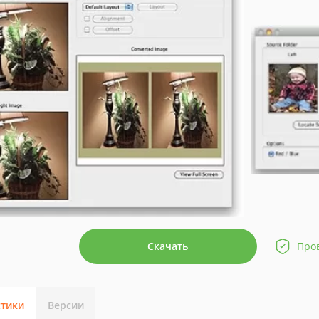
Скачать
Про
стики
Версии