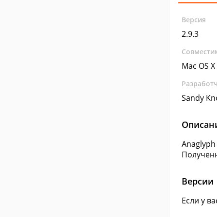
Версия
2.9.3
Совмести
Mac OS X
Разработ
Sandy Kno
Описан
Anaglyph
Полученн
Версии
Если у в