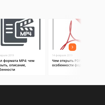
евраля 2019
14 февраля 2019
л формата MP4: чем
Чем открыть PDF:
рыть, описание,
особенности формата
бенности