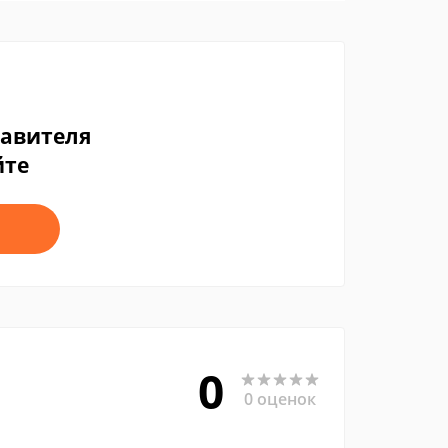
тавителя
йте
0
0 оценок