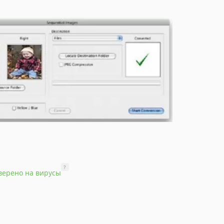
?
верено на вирусы