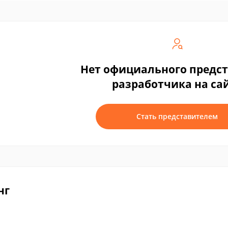
Нет официального предс
разработчика на са
Стать представителем
нг