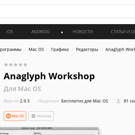
IOS
ANDROID
НОВОСТИ
СТАТЬИ И 
программы
Mac OS
Графика
Редакторы
Anaglyph Wor
Anaglyph Workshop
Для Mac OS
Версия:
2.9.3
Лицензия:
Бесплатно для Mac OS
81 с
Mac OS
Windows