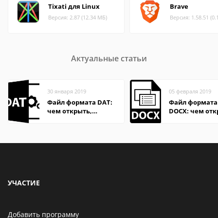
Tixati для Linux
Brave
Версия: 2.87 (12.34 МБ)
Версия: 1.58.51 (0.
Актуальные статьи
30 января 2019
05 февраля 2019
Файл формата DAT:
Файл формата
чем открыть,
DOCX: чем отк
описание,
описание,
особенности
особенности
УЧАСТИЕ
Добавить программу