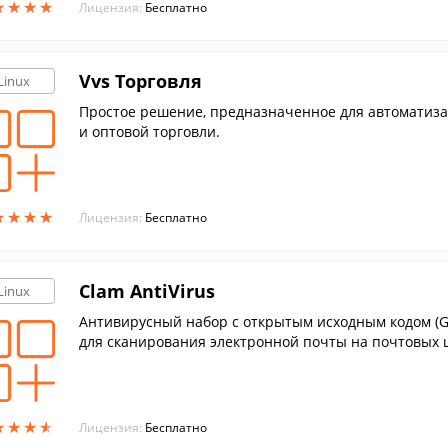
★
★
★
★
★
★
★
★
Лицензия:
Бесплатно
Vvs Торговля
Linux
Простое решение, предназначенное для автоматиза
и оптовой торговли.
★
★
★
★
★
★
★
★
Лицензия:
Бесплатно
Clam AntiVirus
Linux
Антивирусный набор с открытым исходным кодом (GP
для сканирования электронной почты на почтовых 
★
★
★
★
★
★
★
★
Лицензия:
Бесплатно