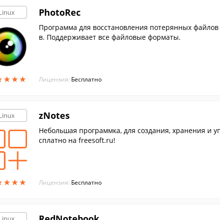
PhotoRec
Linux
Программа для восстановления потерянных файлов с
в. Поддерживает все файловые форматы.
★
★
★
★
★
★
★
★
Лицензия:
Бесплатно
zNotes
Linux
Небольшая программка, для создания, хранения и у
сплатно на freesoft.ru!
★
★
★
★
★
★
★
★
Лицензия:
Бесплатно
RedNotebook
Linux