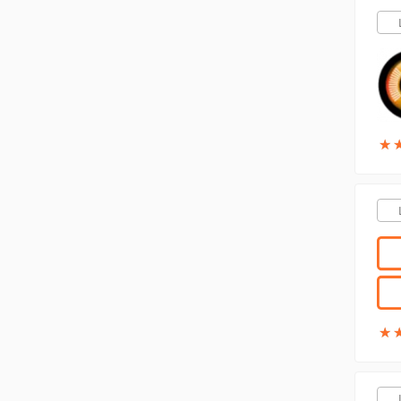
★
★
★
★