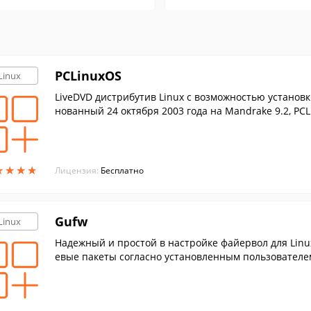
PCLinuxOS
Linux
LiveDVD дистрибутив Linux с возможностью установ
нованный 24 октября 2003 года на Mandrake 9.2, PC
звития.
★
★
★
★
★
★
★
★
Лицензия:
Бесплатно
Gufw
Linux
Надежный и простой в настройке файервол для Linu
евые пакеты согласно установленным пользователе