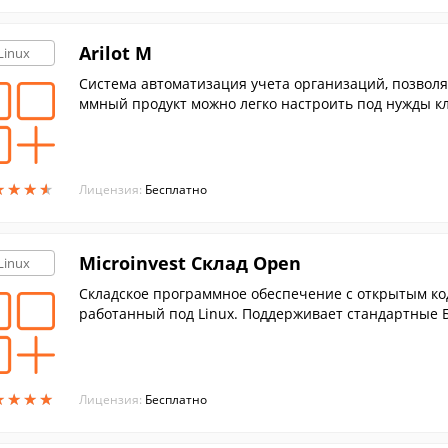
Arilot M
Linux
Cистема автоматизация учета организаций, позвол
ммный продукт можно легко настроить под нужды к
★
★
★
★
★
★
★
★
Лицензия:
Бесплатно
Microinvest Склад Open
Linux
Складское программное обеспечение с открытым кодо
работанный под Linux. Поддерживает стандартные Б
★
★
★
★
★
★
★
★
Лицензия:
Бесплатно