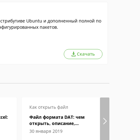
истрибутиве Ubuntu и дополненный полной по
онфигурированных пакетов.
Скачать
Как открыть файл
Как откры
cel:
Файл формата DAT: чем
Файл форм
открыть, описание,
открыть, 
особенности
особенно
30 января 2019
09 апреля