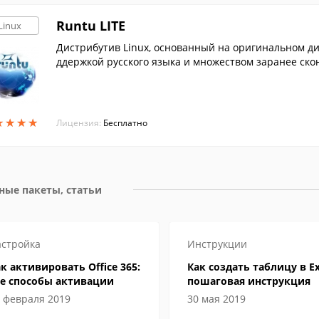
Runtu LITE
Linux
Дистрибутив Linux, основанный на оригинальном д
ддержкой русского языка и множеством заранее ск
★
★
★
★
★
★
★
★
Лицензия:
Бесплатно
ные пакеты, статьи
стройка
Инструкции
к активировать Office 365:
Как создать таблицу в Ex
се способы активации
пошаговая инструкция
 февраля 2019
30 мая 2019