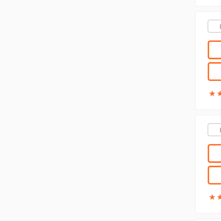
★
★
★
★