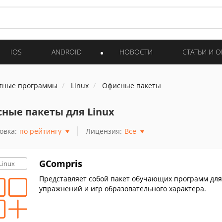
IOS
ANDROID
НОВОСТИ
СТАТЬИ И 
тные программы
Linux
Офисные пакеты
ные пакеты для Linux
овка:
по рейтингу
Лицензия:
Все
GCompris
Linux
Представляет собой пакет обучающих программ для 
упражнений и игр образовательного характера.