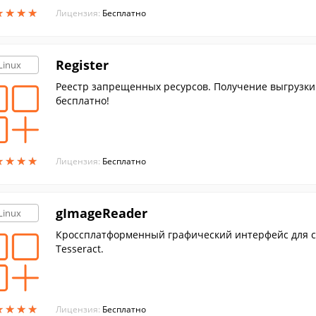
★
★
★
★
★
★
★
★
Лицензия:
Бесплатно
Register
Linux
Реестр запрещенных ресурсов. Получение выгрузки 
бесплатно!
★
★
★
★
★
★
★
★
Лицензия:
Бесплатно
gImageReader
Linux
Кроссплатформенный графический интерфейс для с
Tesseract.
★
★
★
★
★
★
★
★
Лицензия:
Бесплатно