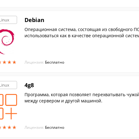
Debian
Linux
Операционная система, состоящая из свободного ПО
использоваться как в качестве операционной систем
★
★
★
★
★
★
★
★
Лицензия:
Бесплатно
4g8
Linux
Программа, которая позволяет перехватывать чужой
между сервером и другой машиной.
★
★
★
★
★
★
★
★
Лицензия:
Бесплатно