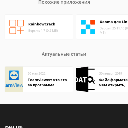
Похожие приложения
Xeoma для Lin
RainbowCrack
Версия: 25.11.10 (8
Версия: 1.7 (0.2 МБ)
МБ)
Актуальные статьи
30 мая 2022
30 января 2019
Teamviewer: что это
Файл формата
за программа
чем открыть,
описание,
особенности
УЧАСТИЕ