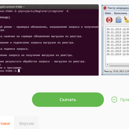
Скачать
Про
стики
Версии