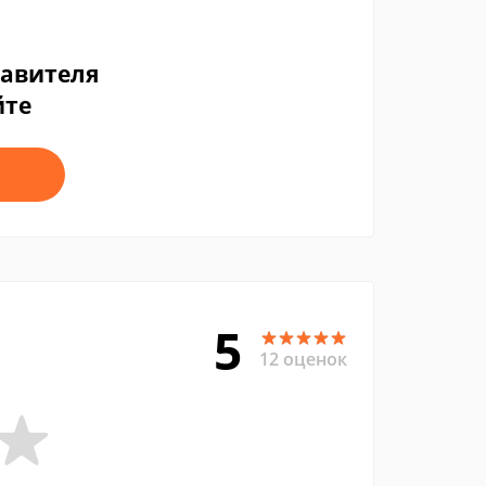
тавителя
йте
5
12 оценок