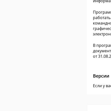
информац
Программ
работать
командно
графичес
электрон
В програ
документ
от 31.08.
Версии
Если у в