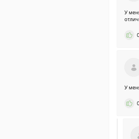
У мен
отлич
У мен