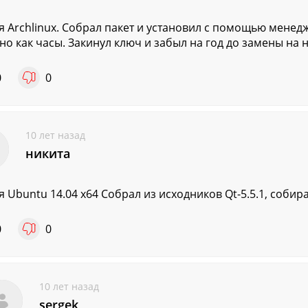
я Archlinux. Собрал пакет и установил с помощью менед
но как часы. Закинул ключ и забыл на год до замены на 
0
0
10 лет назад
никита
я Ubuntu 14.04 x64 Собрал из исходников Qt-5.5.1, собир
0
0
10 лет назад
sergek