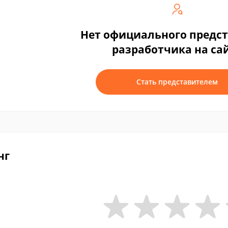
Нет официального предс
разработчика на са
Стать представителем
нг