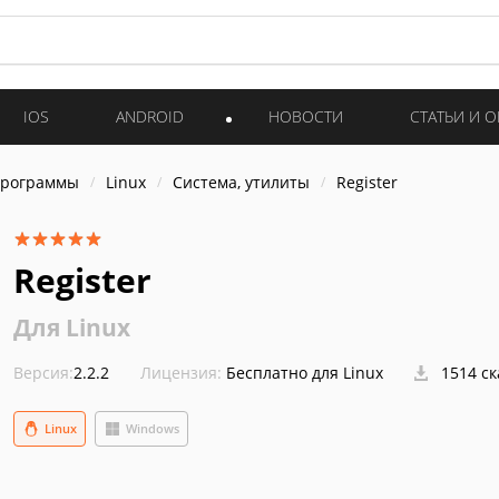
IOS
ANDROID
НОВОСТИ
СТАТЬИ И 
программы
Linux
Система, утилиты
Register
Register
Для Linux
Версия:
2.2.2
Лицензия:
Бесплатно для Linux
1514 с
Linux
Windows