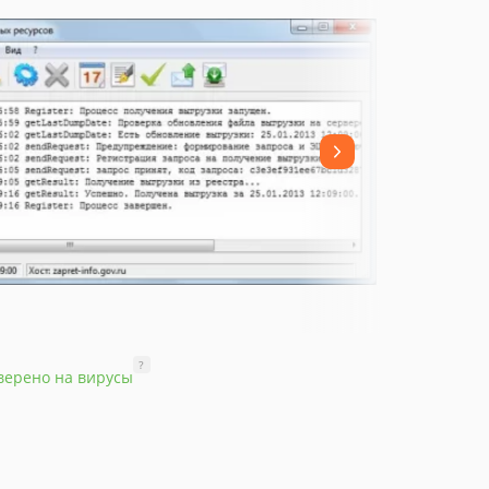
?
верено на вирусы