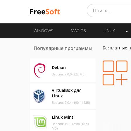
WINDOWS
MAC OS
LINUX
Популярные программы
Бесплатные 
Debian
Версия: 7.8.0 (222 МБ)
VirtualBox для
Linux
Версия: 7.0.4 (190.41 МБ)
Linux Mint
Версия: 19.1 Tessa (1870
МБ)