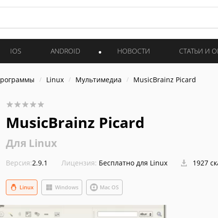
IOS
ANDROID
НОВОСТИ
СТАТЬИ И 
программы
Linux
Мультимедиа
MusicBrainz Picard
MusicBrainz Picard
Для Linux
Версия:
2.9.1
Лицензия:
Бесплатно для Linux
1927 с
Linux
Windows
Mac OS