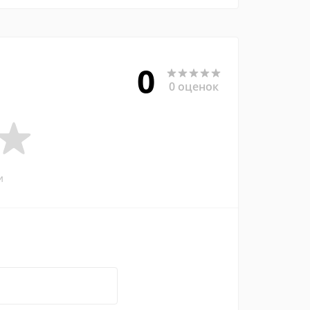
0
0 оценок
и