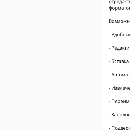
отредакт
форматов
Возможн
- Удобны
- Редакт
- Вставк
- Автома
- Извлеч
- Переим
- Заполн
- Поддер