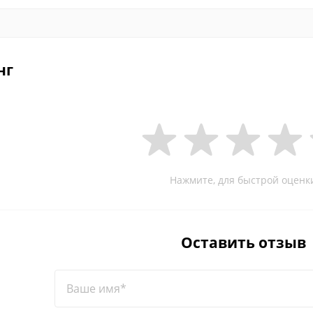
нг
Нажмите, для быстрой оценк
Оставить отзыв
Ваше имя*