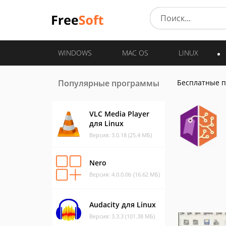
WINDOWS
MAC OS
LINUX
Популярные программы
Бесплатные 
VLC Media Player
для Linux
Версия: 3.0.18 (25.4 МБ)
Nero
Версия: 4.0.0.0b (16.62 МБ)
Audacity для Linux
Версия: 3.3.3 (101.38 МБ)