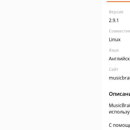
Версия
2.9.1
Совмести
Linux
Язык
Английс
Сайт
musicbra
Описан
MusicBra
использу
С помощь