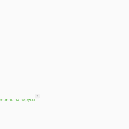
?
верено на вирусы