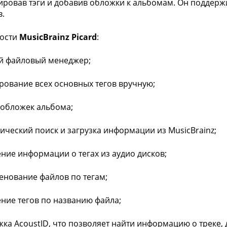
ировав тэги и добавив обложки к альбомам. Он поддерж
.
ости
MusicBrainz Picard
:
й файловый менеджер;
ирование всех основных тегов вручную;
а обложек альбома;
тический поиск и загрузка информации из MusicBrainz;
ение информации о тегах из аудио дисков;
енование файлов по тегам;
ение тегов по названию файла;
жка AcoustID, что позволяет найти информацию о треке, д