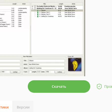
Скачать
Про
стики
Версии