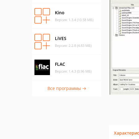
Kino
Версия: 1.3.4 (10.58 МБ)
LiVES
Версия: 2.2.8 (4.83 МБ)
FLAC
Версия: 1.4.3 (0.96 МБ)
Все программы →
Характери