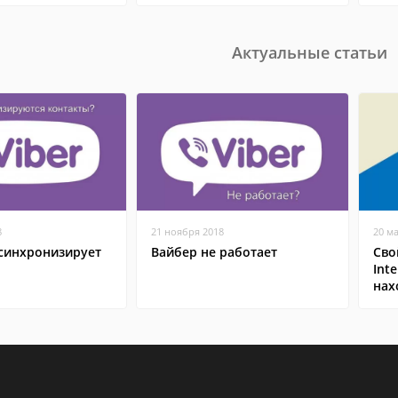
Актуальные статьи
8
21 ноября 2018
20 м
 синхронизирует
Вайбер не работает
Сво
Inte
нах