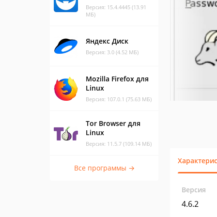
Версия: 15.4.4445 (13.91
МБ)
Яндекс Диск
Версия: 3.0 (4.52 МБ)
Mozilla Firefox для
Linux
Версия: 107.0.1 (75.63 МБ)
Tor Browser для
Linux
Версия: 11.5.7 (109.14 МБ)
Характери
Все программы →
Версия
4.6.2