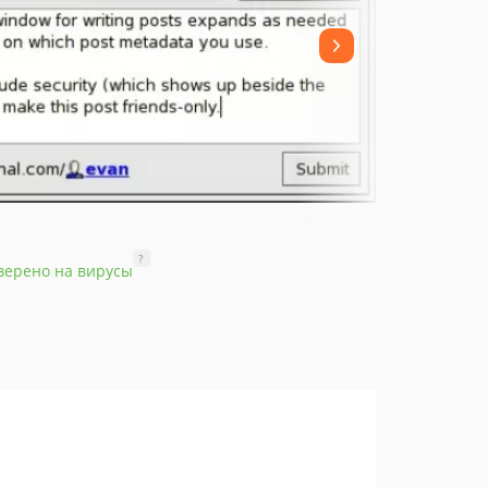
?
верено на вирусы