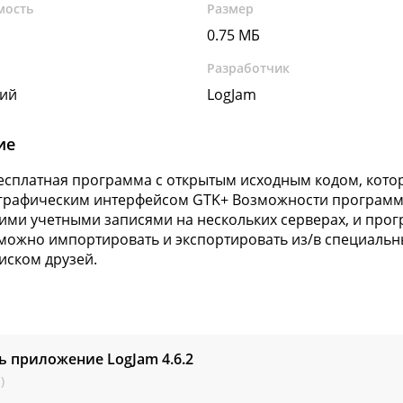
мость
Размер
0.75 МБ
Разработчик
кий
LogJam
ие
есплатная программа с открытым исходным кодом, котора
 графическим интерфейсом GTK+ Возможности программы
ими учетными записями на нескольких серверах, и прог
 можно импортировать и экспортировать из/в специальн
иском друзей.
ь приложение LogJam
4.6.2
)