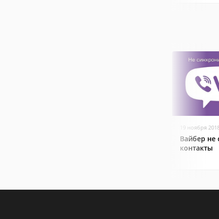
19 ноября 201
Вайбер не
контакты