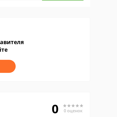
тавителя
йте
0
0 оценок