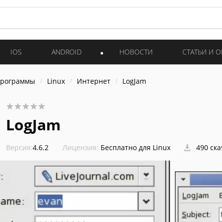
IOS
ANDROID
НОВОСТИ
СТАТЬИ И 
программы
Linux
Интернет
LogJam
LogJam
Версия:
4.6.2
Лицензия:
Бесплатно для Linux
490 ск