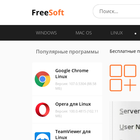
WINDOWS
MAC OS
LINUX
Популярные программы
Бесплатные 
Google Chrome
Linux
Версия: 107.0.5304 (88.58
МБ)
Opera для Linux
Версия: 100.0.4815 (102.11
МБ)
TeamViewer для
Linux