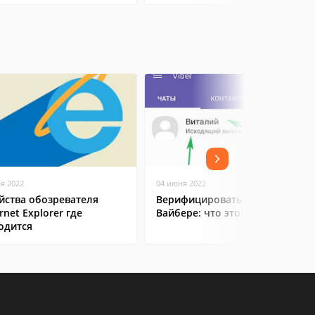
ая 2022
04 июня 2022
йства обозревателя
Верифицировать контакт в
rnet Explorer где
Вайбере: что это значит
одится