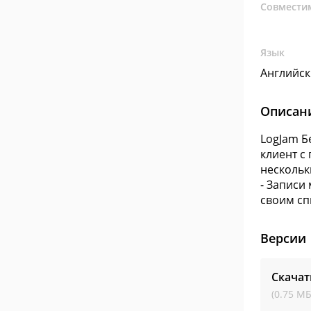
Совмести
Язык
Английс
Описан
LogJam Б
клиент с
нескольк
- Записи
своим сп
Версии
Скачат
(0.75 МБ