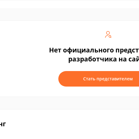
Нет официального предс
разработчика на са
Стать представителем
нг