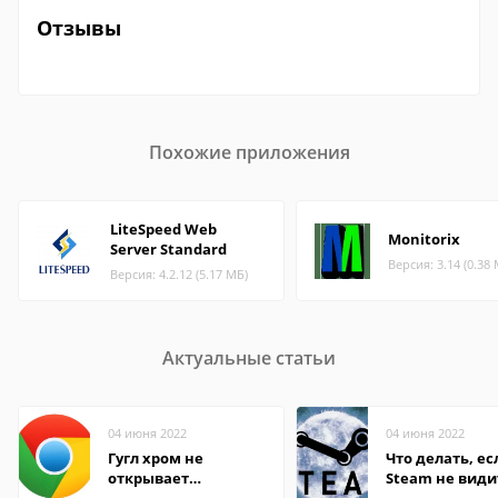
Отзывы
Похожие приложения
LiteSpeed Web
Monitorix
Server Standard
Версия: 3.14 (0.38
Версия: 4.2.12 (5.17 МБ)
Актуальные статьи
04 июня 2022
04 июня 2022
Гугл хром не
Что делать, ес
открывает
Steam не види