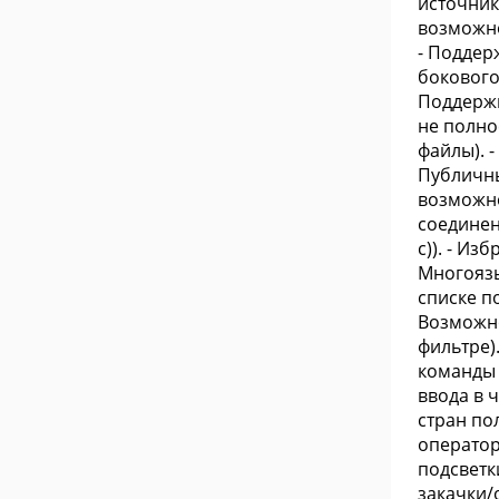
источник
возможно
- Поддер
бокового
Поддержка
не полно
файлы). 
Публичны
возможно
соединен
с)). - И
Многоязы
списке по
Возможно
фильтре)
команды 
ввода в 
стран по
оператор
подсветк
закачки/