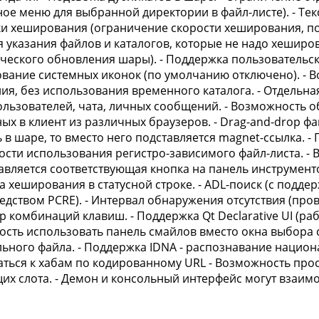
ное меню для выбранной директории в файл-листе). - Тек
и хеширования (ограничение скорости хеширования, по
я указания файлов и каталогов, которые не надо хеширо
ческого обновления шары). - Поддержка пользовательски
вание системных иконок (по умолчанию отключено). - В
ия, без использования временного каталога. - Отдельн
ользователей, чата, личных сообщений. - Возможность о
ых в клиент из различных браузеров. - Drag-and-drop ф
ь в шаре, то вместо него подставляется magnet-ссылка. -
сти использования регистро-зависимого файл-листа. - 
авляется соответствующая кнопка на панель инструменто
а хеширования в статусной строке. - ADL-поиск (с подд
редством PCRE). - Интервал обнаружения отсутствия (пров
комбинаций клавиш. - Поддержка Qt Declarative UI (работа
сть использовать панель смайлов вместо окна выбора с
ьного файла. - Поддержка IDNA - распознавание национа
ться к хабам по кодированному URL - Возможность про
х слота. - Демон и консольный интерфейс могут взаимо