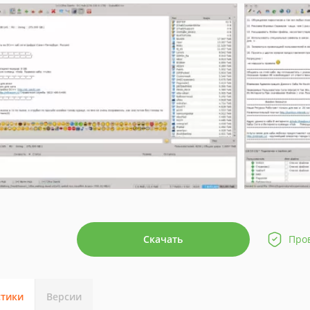
Скачать
Про
стики
Версии