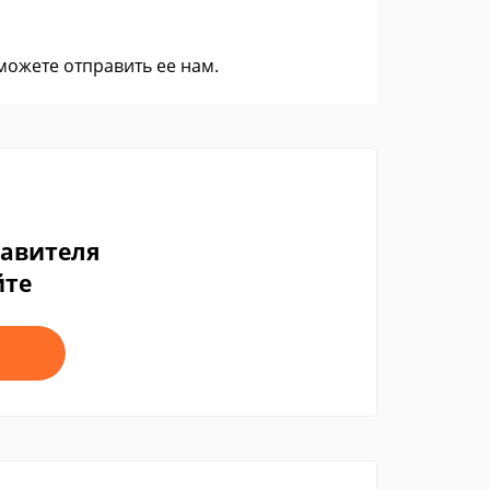
 можете
отправить ее нам
.
тавителя
йте