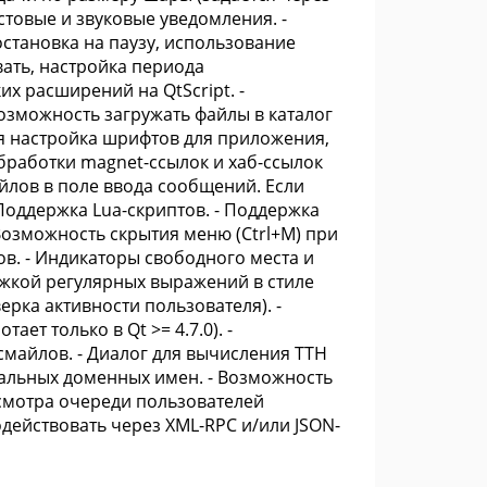
стовые и звуковые уведомления. -
становка на паузу, использование
вать, настройка периода
х расширений на QtScript. -
озможность загружать файлы в каталог
ая настройка шрифтов для приложения,
бработки magnet-ссылок и хаб-ссылок
айлов в поле ввода сообщений. Если
 Поддержка Lua-скриптов. - Поддержка
Возможность скрытия меню (Ctrl+M) при
в. - Индикаторы свободного места и
ержкой регулярных выражений в стиле
ерка активности пользователя). -
ет только в Qt >= 4.7.0). -
майлов. - Диалог для вычисления TTH
льных доменных имен. - ​​Возможность
смотра очереди пользователей
действовать через XML-RPC и/или JSON-