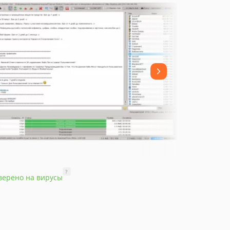
?
верено на вирусы