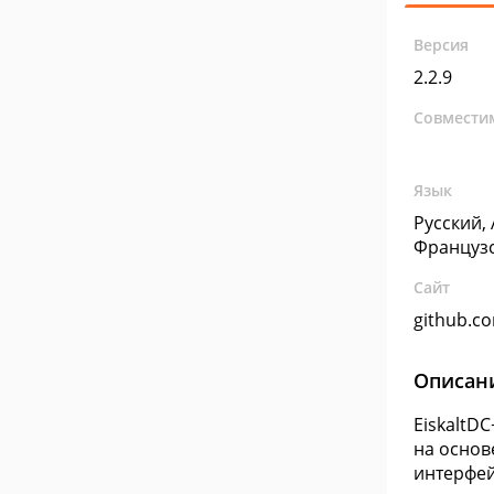
Версия
2.2.9
Совмести
Язык
Русский,
Француз
Сайт
github.c
Описан
EiskaltD
на основ
интерфей