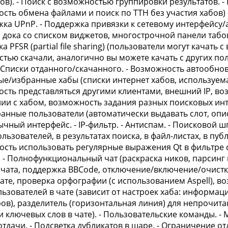
ов). - Поиск с возможностью группировки результатов. 
сть обмена файлами и поиск по TTH без участия хабов) 
жка UPnP. - Поддержка привязки к сетевому интерфейсу/
 дока со списком виджетов, многострочной панели табов
 PFSR (partial file sharing) (пользователи могут качать 
стью скачали, аналогично вы можете качать с других п
- Списки отданного/скачанного. - Возможность автообно
е/избранные хабы (списки интернет хабов, используема
сть представляться другими клиентами, внешний IP, во
ии с хабом, возможность задания разных поисковых инт
збранные пользователи (автоматически выдавать слот, оп
чный интерфейс. - IP-фильтр. - Антиспам. - Поисковой шп
льзователей, в результатах поиска, в файл-листах, в публ
сть использовать регулярные выражения Qt в фильтре с
. - Полнофункциональный чат (раскраска ников, парсинг м
чата, поддержка BBCode, отключение/включение/очистка 
чате, проверка орфографии (с использованием Aspell), в
льзователей в чате (зависит от настроек хаба: информац
ов), разделитель (горизонтальная линия) для непрочит
и ключевых слов в чате). - Пользовательские команды. 
отдачи. - Подсветка дубликатов в шаре. - Ограничение о