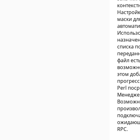
контекст
Настройк
маски дл
автомати
Использо
назначен
списка п
переданн
файл ест
возможно
этом доб
прогресс
Perl пос
Менеджер 
Возможно
произвол
подключа
ожидающи
RPC.