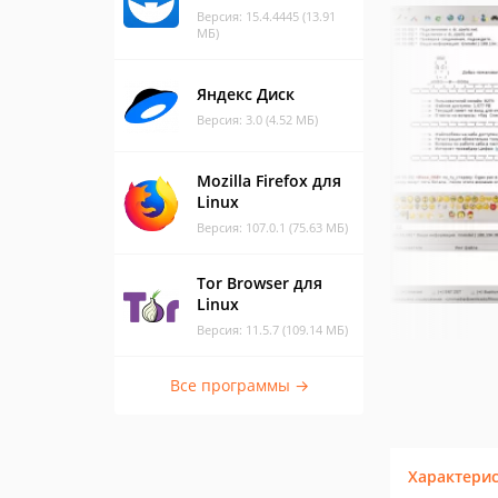
Версия: 15.4.4445 (13.91
МБ)
Яндекс Диск
Версия: 3.0 (4.52 МБ)
Mozilla Firefox для
Linux
Версия: 107.0.1 (75.63 МБ)
Tor Browser для
Linux
Версия: 11.5.7 (109.14 МБ)
Все программы →
Характери