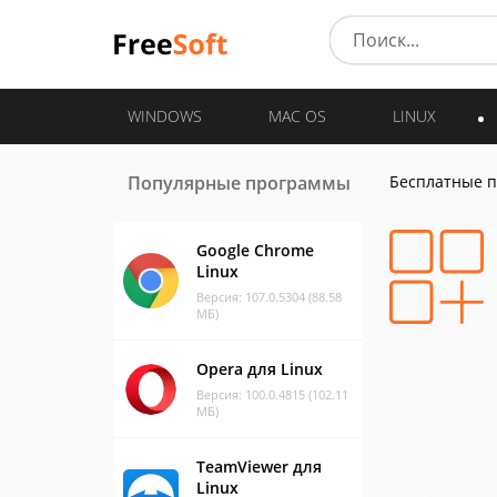
WINDOWS
MAC OS
LINUX
Популярные программы
Бесплатные 
Google Chrome
Linux
Версия: 107.0.5304 (88.58
МБ)
Opera для Linux
Версия: 100.0.4815 (102.11
МБ)
TeamViewer для
Linux