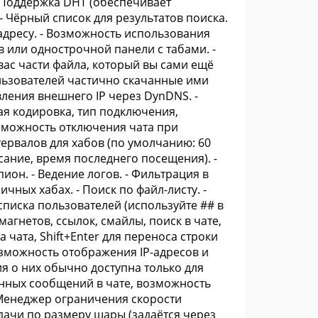
- Поддержка DHT (обеспечивает
- Чёрный список для результатов поиска.
адресу. - Возможность использования
 или однострочной панели с табами. -
с вас части файла, который вы сами ещё
ользователей частично скачанные ими
вления внешнего IP через DynDNS. -
я кодировка, тип подключения,
зможность отключения чата при
ервалов для хабов (по умолчанию: 60
исание, время последнего посещения). -
ион. - Ведение логов. - Фильтрация в
ичных хабах. - Поиск по файл-листу. -
писка пользователей (используйте ## в
агнетов, ссылок, смайлы, поиск в чате,
чата, Shift+Enter для переноса строки
озможность отображения IP-адресов и
ия о них обычно доступна только для
анных сообщений в чате, возможность
- Менеджер ограничения скорости
тдачи по размеру шары (задаётся через