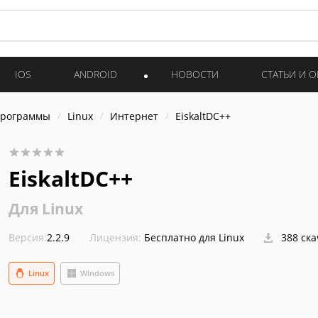
IOS
ANDROID
НОВОСТИ
СТАТЬИ И 
программы
Linux
Интернет
EiskaltDC++
EiskaltDC++
Для Linux
Версия:
2.2.9
Лицензия:
Бесплатно для Linux
388 ск
Linux
Windows