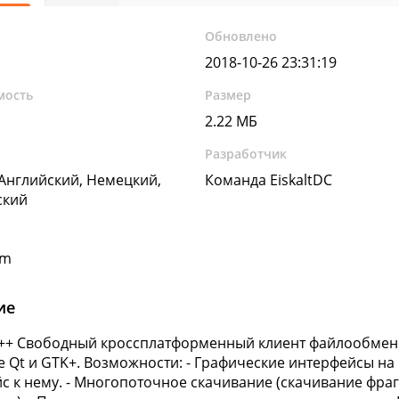
Обновлено
2018-10-26 23:31:19
мость
Размер
2.22 МБ
Разработчик
 Английский, Немецкий,
Команда EiskaltDC
ский
om
ие
C++ Свободный кроссплатформенный клиент файлообменн
е Qt и GTK+. Возможности: - Графические интерфейсы на
с к нему. - Многопоточное скачивание (скачивание фраг