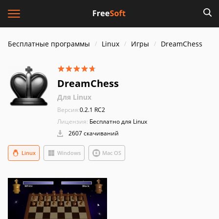
Бесплатные программы
Linux
Игры
DreamChess
DreamChess
Для Linux
Версия:
0.2.1 RC2
Лицензия:
Бесплатно для Linux
2607 скачиваний
Linux
Windows
Mac OS