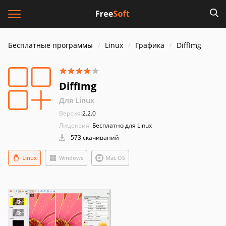
Бесплатные программы
Linux
Графика
DiffImg
DiffImg
Для Linux
Версия:
2.2.0
Лицензия:
Бесплатно для Linux
573 скачиваний
Linux
Windows
Mac OS