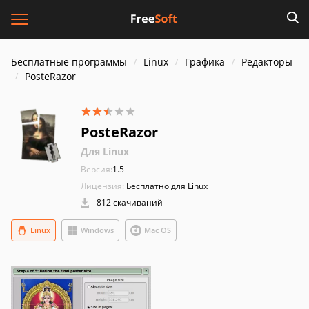
Бесплатные программы
Linux
Графика
Редакторы
PosteRazor
PosteRazor
Для Linux
Версия:
1.5
Лицензия:
Бесплатно для Linux
812 скачиваний
Linux
Windows
Mac OS