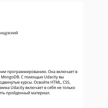
анцузский
ении программированию. Она включает в
 и MongoDB. С помощью Udacity вы
одвинутые курсы. Освойте HTML, CSS,
амма Udacity включает в себя не только
пить пройденный материал.