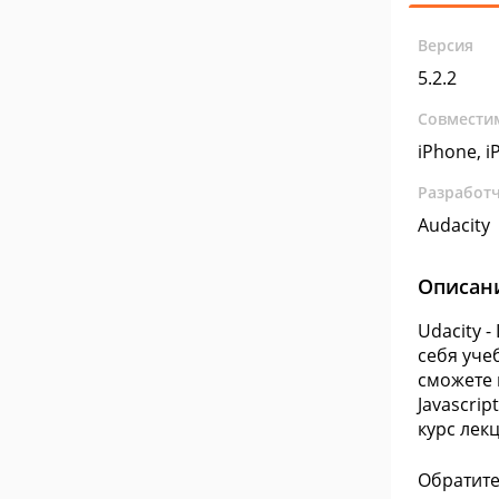
Версия
5.2.2
Совмести
iPhone, iP
Разработ
Audacity
Описан
Udacity 
себя уче
сможете 
Javascri
курс лек
Обратите