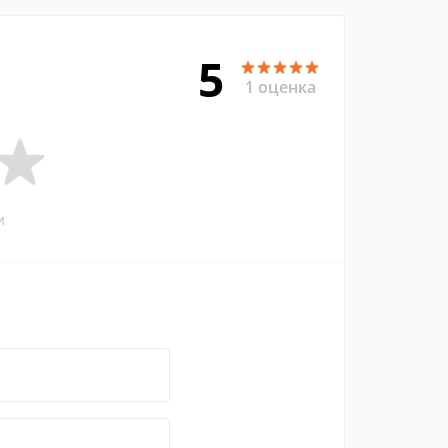
5
1 оценка
и