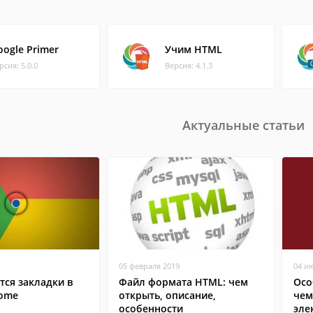
oogle Primer
Учим HTML
рсия: 5.0.0
Версия: 4.1.3
Актуальные статьи
05 февраля 2019
04 и
тся закладки в
Файл формата HTML: чем
Осо
rome
открыть, описание,
чем
особенности
эле