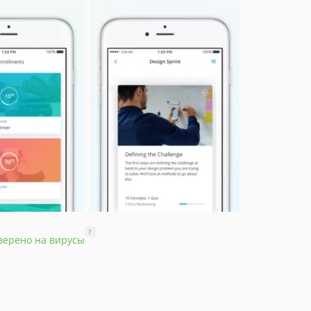
?
верено на вирусы