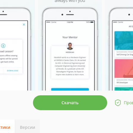
Скачать
Про
стики
Версии