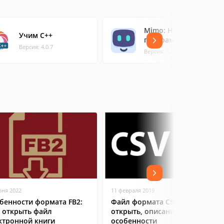
Mimo: Научись
Учим C++
программировать
Версия: 4.0.7
Версия: 5.56.0
юня 2022
11 февраля 2019
бенности формата FB2:
Файл формата CSV: чем
 открыть файл
открыть, описание,
ктронной книги
особенности