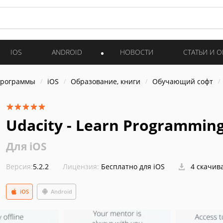
IOS
ANDROID
НОВОСТИ
СТАТЬИ И 
программы
iOS
Образование, книги
Обучающий софт
Udacity - Learn Programmin
Для iOS
Версия:
5.2.2
Лицензия:
Бесплатно для iOS
4 скачив
iOS
Android