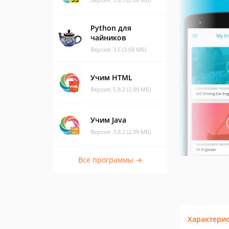
Python для
чайников
Версия: 3.6 (3.68 МБ)
Учим HTML
Версия: 5.8.2 (2.09 МБ)
Учим Java
Версия: 3.8.2 (2.09 МБ)
Все программы →
Характери