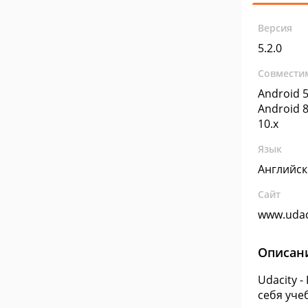
Версия
5.2.0
Совмести
Android 5
Android 8
10.x
Язык
Английс
Сайт
www.udac
Описан
Udacity 
себя уче