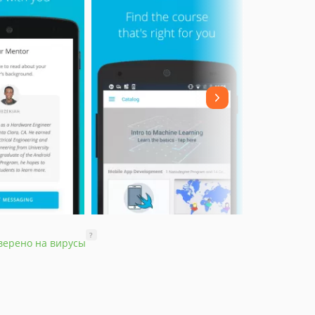
?
верено на вирусы