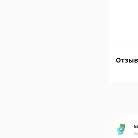
Отзы
G
Ве