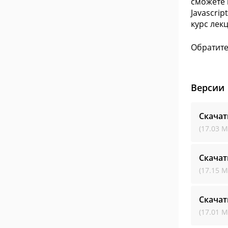
сможете 
Javascri
курс лек
Обратите
Версии
Скачат
(17.03 М
Скачат
(17.15 М
Скачат
(17.01 М