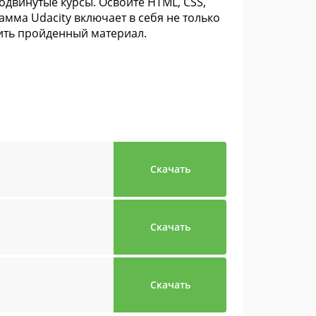
одвинутые курсы. Освойте HTML, CSS,
амма Udacity включает в себя не только
пить пройденный материал.
Скачать
Скачать
Скачать