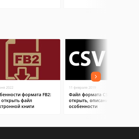
юня 2022
11 февраля 2019
бенности формата FB2:
Файл формата CSV: чем
 открыть файл
открыть, описание,
ктронной книги
особенности