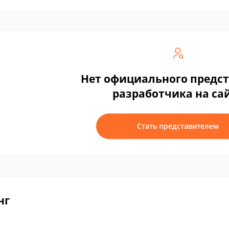
Нет официального предс
разработчика на са
Стать представителем
нг