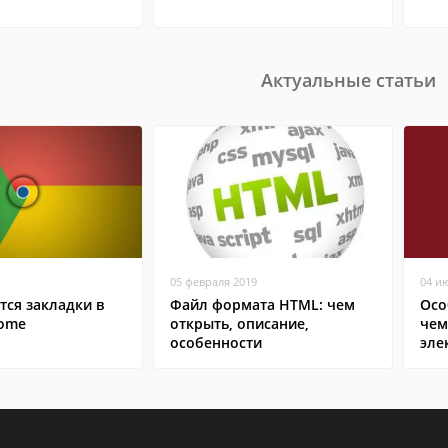
Актуальные статьи
05 февраля 2019
04 и
тся закладки в
Файл формата HTML: чем
Осо
rome
открыть, описание,
чем
особенности
эле