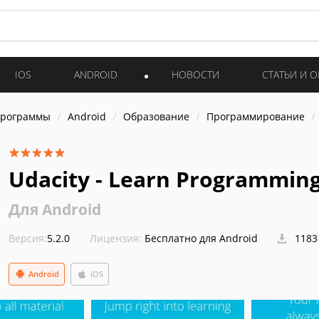
IOS
ANDROID
НОВОСТИ
СТАТЬИ И 
программы
Android
Образование
Программирование
Udacity - Learn Programmin
Для Android
Версия:
5.2.0
Лицензия:
Бесплатно для Android
1183
Android
iOS