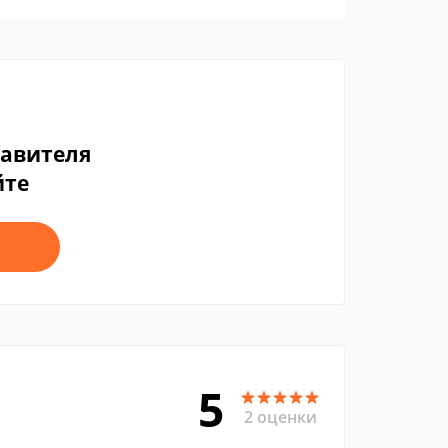
тавителя
йте
5
2 оценки