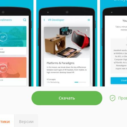
Скачать
Про
стики
Версии