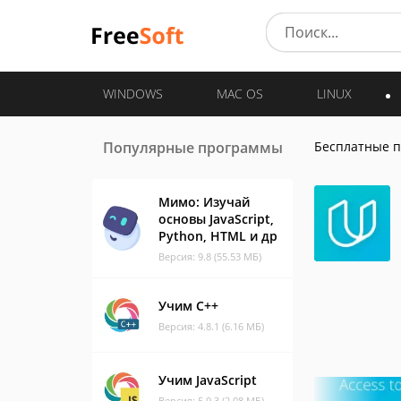
WINDOWS
MAC OS
LINUX
Популярные программы
Бесплатные 
Мимо: Изучай
основы JavaScript,
Python, HTML и др
Версия: 9.8 (55.53 МБ)
Учим C++
Версия: 4.8.1 (6.16 МБ)
Учим JavaScript
Версия: 5.9.3 (2.08 МБ)