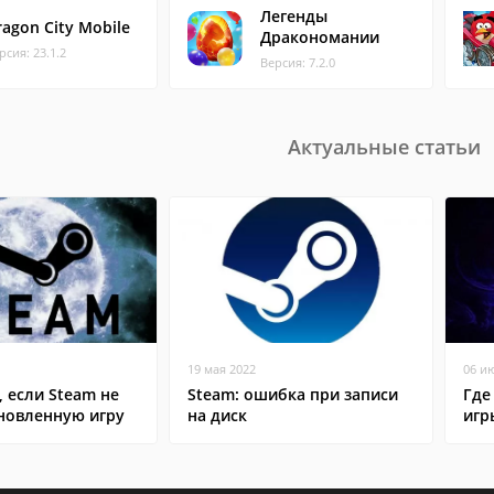
Легенды
ragon City Mobile
Дракономании
рсия: 23.1.2
Версия: 7.2.0
Актуальные статьи
19 мая 2022
06 и
, если Steam не
Steam: ошибка при записи
Где
ановленную игру
на диск
игр