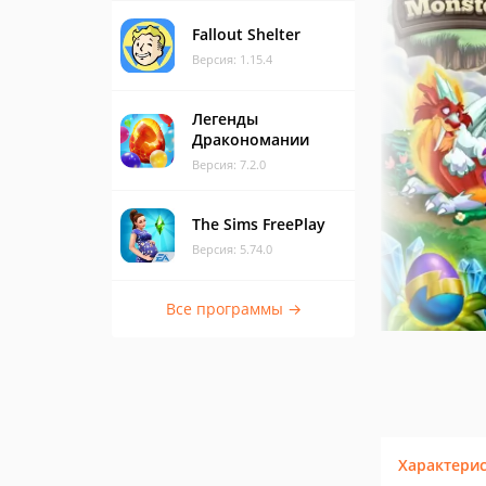
Fallout Shelter
Версия: 1.15.4
Легенды
Дракономании
Версия: 7.2.0
The Sims FreePlay
Версия: 5.74.0
Все программы →
Характери