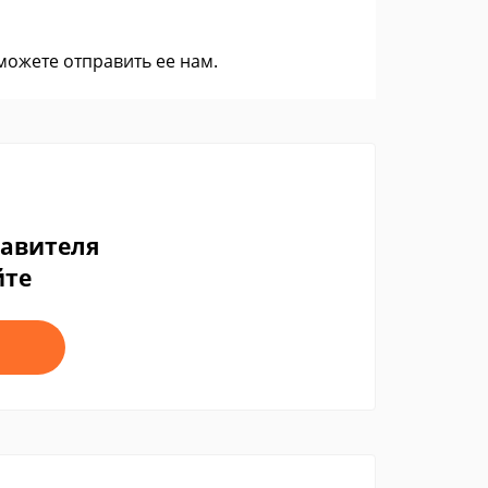
 можете
отправить ее нам
.
тавителя
йте