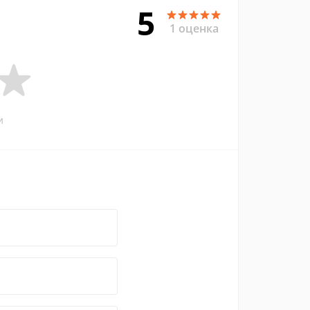
5
1 оценка
и