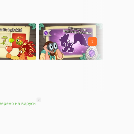
?
верено на вирусы