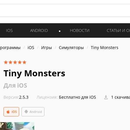
IOS
ANDROID
НОВОСТИ
СТАТЬИ И 
программы
iOS
Игры
Симуляторы
Tiny Monsters
Tiny Monsters
Для iOS
Версия:
2.5.3
Лицензия:
Бесплатно для iOS
1 скачив
iOS
Android