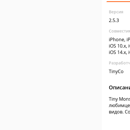
Версия
2.5.3
Совмести
iPhone, iP
iOS 10.x, 
iOS 14.x, 
Разработ
TinyCo
Описан
Tiny Mon
любимцев
видов. С