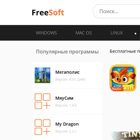
WINDOWS
MAC OS
LINUX
Популярные программы
Бесплатные 
Мегаполис
Версия: 4.07.22481
МяуСим
Версия: 1.4.0
My Dragon
Версия: 2.2.1