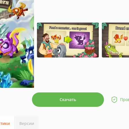
Скачать
Про
стики
Версии