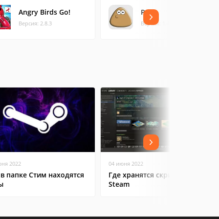
Angry Birds Go!
Pou
Версия: 2.8.3
Версия: 1.4.107
юня 2022
04 июня 2022
 в папке Стим находятся
Где хранятся скриншоты в
ы
Steam