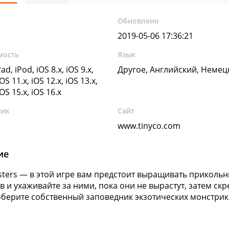
Обновлено
2019-05-06 17:36:21
мость
Язык
ad, iPod, iOS 8.x, iOS 9.x,
Другое, Английский, Немец
iOS 11.x, iOS 12.x, iOS 13.x,
iOS 15.x, iOS 16.x
чик
Сайт
www.tinyco.com
ие
sters — в этой игре вам предстоит выращивать приколь
 и ухаживайте за ними, пока они не вырастут, затем ск
оберите собственный заповедник экзотических монстрик