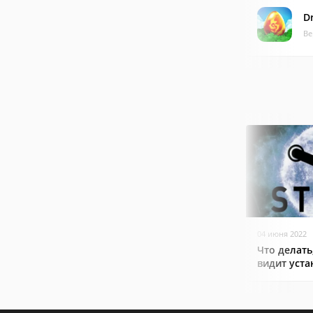
D
Ве
04 июня 2022
Что делать
видит уст