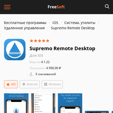
Бесплатные программы
iOS
Система, утилиты
Удаленное управление
Supremo Remote Desktop
Supremo Remote Desktop
Для iOS
Версия:
4.1.22
Лицензия:
4 990,00 ₽
3 скачиваний
iOS
Android
Windows