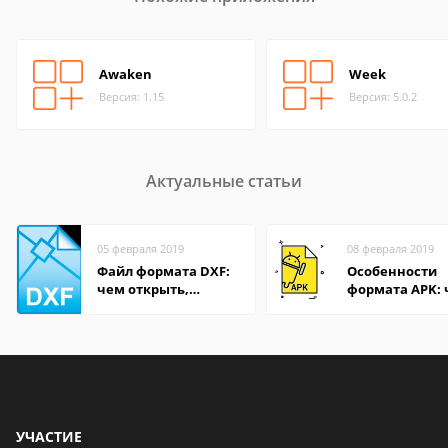
Awaken
Week
Версия: 1.15
Версия: 5.0.2
Актуальные статьи
05 февраля 2019
08 февраля 2019
Файл формата DXF:
Особенности
чем открыть,
формата APK:
описание,
открыть файл 
особенности
компьютере и
Андроид-смар
УЧАСТИЕ