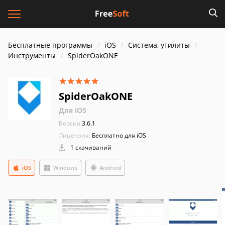
Бесплатные программы
iOS
Система, утилиты
Инструменты
SpiderOakONE
SpiderOakONE
Для iOS
Версия:
3.6.1
Лицензия:
Бесплатно для iOS
1 скачиваний
iOS
Windows
Android