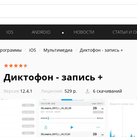
IOS
ANDROID
НОВОСТИ
СТАТЬИ И 
программы
iOS
Мультимедиа
Диктофон - запись +
Диктофон - запись +
Версия:
12.4.1
Лицензия:
529 р.
6 скачиваний