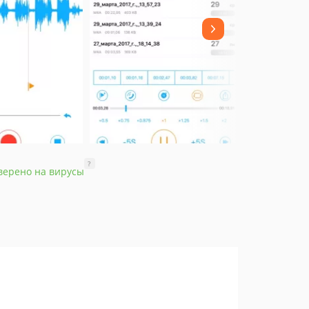
?
верено на вирусы