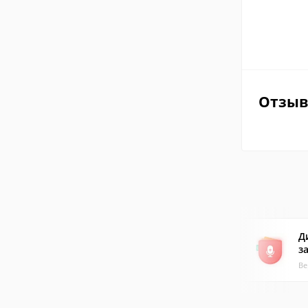
Отзы
Д
з
Ве