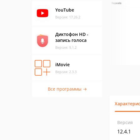
YouTube
Версия: 17.26.2
Диктофон HD -
запись голоса
Версия: 9.1.2
iMovie
Версия: 2.3.3
Все программы →
Характери
Версия
12.4.1