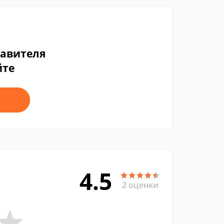
тавителя
йте
4.5
2 оценки