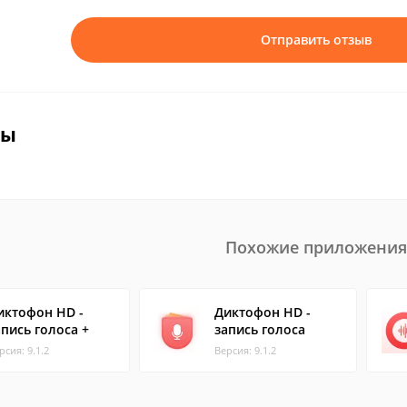
Отправить отзыв
вы
Похожие приложения
иктофон HD -
Диктофон HD -
апись голоса +
запись голоса
рсия: 9.1.2
Версия: 9.1.2