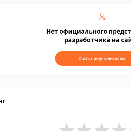
Нет официального предс
разработчика на са
Стать представителем
нг