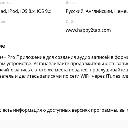
мость
Язык
ad, iPod, iOS 8.x, iOS 9.x
Русский, Английский, Неме
чик
Сайт
www.happy2tap.com
ие
++ Pro Приложение для создания аудио записей в форм
м устройстве. Устанавливайте продолжительность записи
ляйте запись с этого же места позднее, прослушивайте
атель и делитесь записями по сети WiFi, через iTunes и
ас есть информация о доступных версиях программы, вы