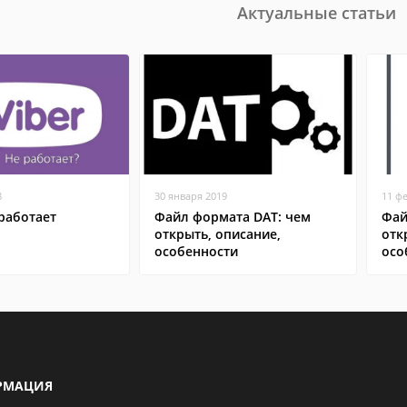
Актуальные статьи
8
30 января 2019
11 ф
работает
Файл формата DAT: чем
Фай
открыть, описание,
отк
особенности
осо
РМАЦИЯ