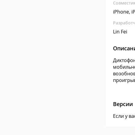
Совмести
iPhone, iP
Разработ
Lin Fei
Описан
Диктофон
мобильно
возобнов
проигрыв
Версии
Если у в