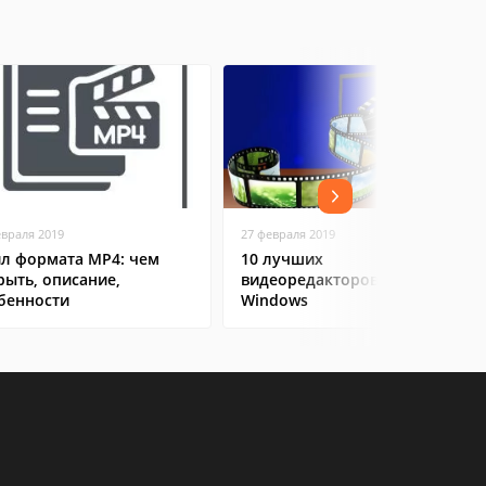
евраля 2019
27 февраля 2019
л формата MP4: чем
10 лучших
рыть, описание,
видеоредакторов на
бенности
Windows