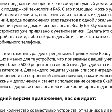
ие предназначено для тех, кто собирает умный дом или
с поддержкой технологии R4S. С его помощью, можно 
ойствам и включить, выключить или настроить их, даже н
ний, вроде подключения всех гаджетов к одной локальн
вления умным домом: использовать Ready for Sky можно 
стройство уже привязано к учетной записи. Сделать это
тройств в сети, либо выбрать девайс из списка, а затем
обильного телефона.
 стоит отметить раздел с рецептами. Приложение Ready f
их именно для те устройств, что привязаны к вашей уче
вует более 5000 рецептов на любой вкус. Для удобства и
 категории. Для каждого рецепта указан список ингред
перенести во встроенный список покупок, нажатием всег
жным дополнением станет использование сервиса Скай
ию о здоровье пользователя и синхронизировать данны
едней версии приложения, вас ожидает:
ое количество совместимых устройств: от чайников и в