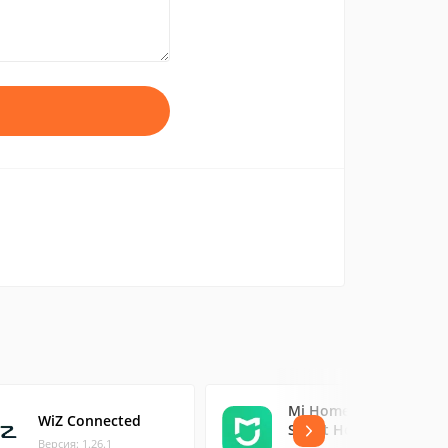
Mi Home - Xiaomi
WiZ Connected
Smart Home
Версия: 1.26.1