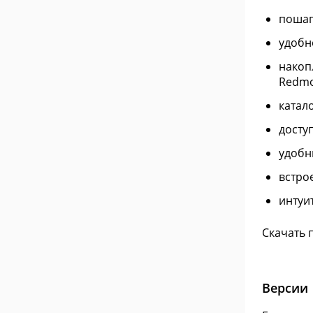
пошаг
удобн
накоп
Redmo
катало
досту
удобн
встро
интуи
Скачать 
Версии