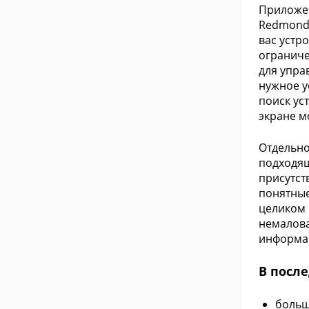
Приложен
Redmond 
вас устр
ограниче
для упра
нужное у
поиск ус
экране м
Отдельно
подходящ
присутст
понятные
целиком 
немалова
информац
В посл
больш