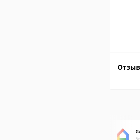
Отзы
G
Ве