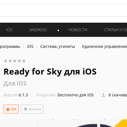
IOS
ANDROID
НОВОСТИ
СТАТЬИ И 
программы
iOS
Система, утилиты
Удаленное управлени
Ready for Sky для iOS
Для iOS
Версия:
6.1.3
Лицензия:
Бесплатно для iOS
8 скачив
iOS
Android