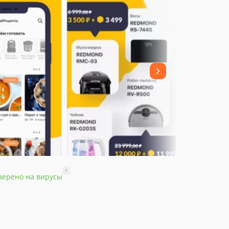
?
верено на вирусы