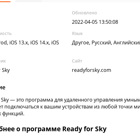
Обновлено
2022-04-05 13:50:08
мость
Язык
od, iOS 13.x, iOS 14.x, iOS
Другое, Русский, Английск
чик
Сайт
 Sky
readyforsky.com
ие
r Sky — это программа для удаленного управления умны
т подключаться к вашим устройствам из любой точки ми
 функций.
нее о программе Ready for Sky