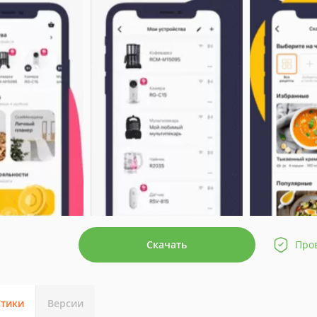
Скачать
Про
стики
Версии