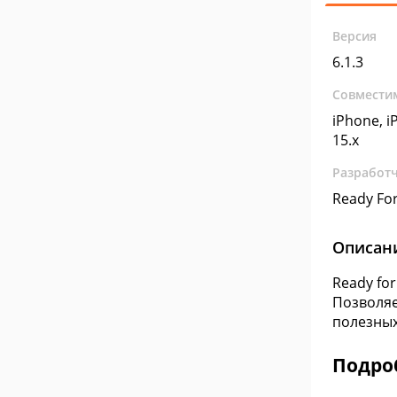
Версия
6.1.3
Совмести
iPhone, iP
15.x
Разработ
Ready For
Описан
Ready fo
Позволяе
полезных
Подроб