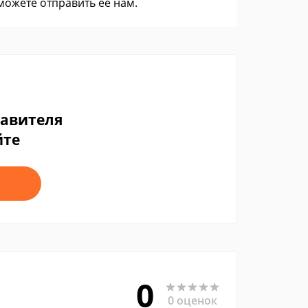
 можете
отправить ее нам
.
тавителя
йте
0
0 оценок