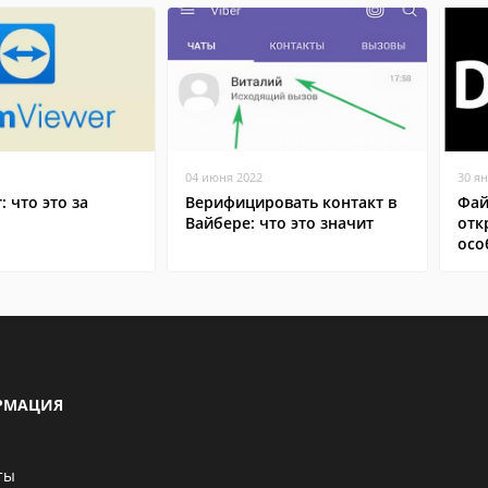
04 июня 2022
30 я
: что это за
Верифицировать контакт в
Фай
Вайбере: что это значит
отк
осо
РМАЦИЯ
ты