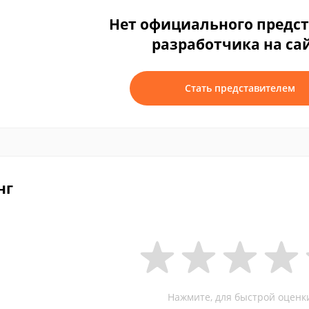
Нет официального предс
разработчика на са
Стать представителем
нг
Нажмите, для быстрой оценк