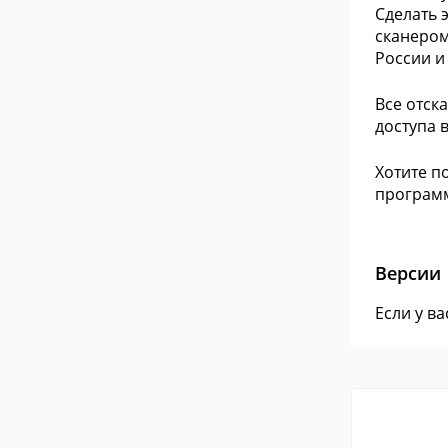
Сделать 
сканером
России и
Все отск
доступа 
Хотите п
программ
Версии
Если у в