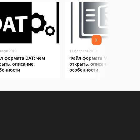
нваря 2019
11 февраля 2019
л формата DAT: чем
Файл формата MP4: чем
рыть, описание,
открыть, описание,
бенности
особенности