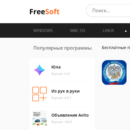
WINDOWS
MAC OS
LINUX
Популярные программы
Бесплатные 
Юла
Версия: 5.41
Из рук в руки
Версия: 4.0.5
Объявления Avito
Версия: 140.0