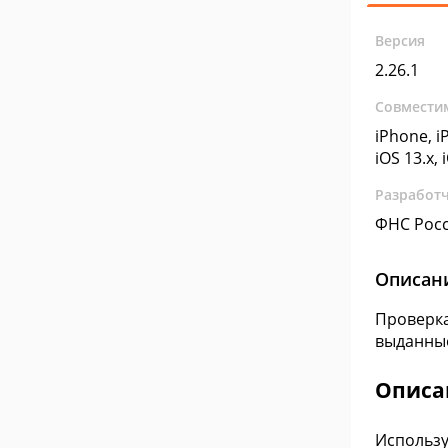
Версия
2.26.1
Совмести
iPhone, iP
iOS 13.x, 
Разработ
ФНС Рос
Описан
Проверка
выданные
Описа
Использу