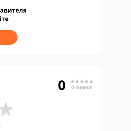
тавителя
йте
0
0 оценок
и