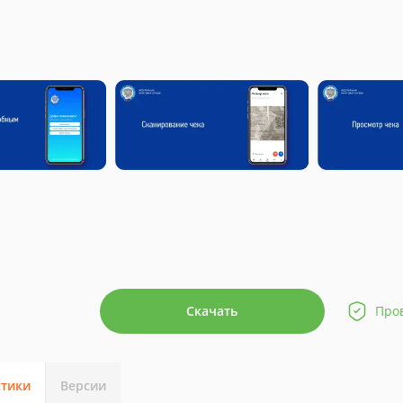
Скачать
Про
стики
Версии