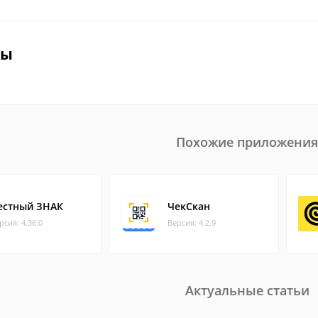
вы
Похожие приложения
естный ЗНАК
ЧекСкан
рсия: 4.36.0
Версия: 4.2.9
Актуальные статьи