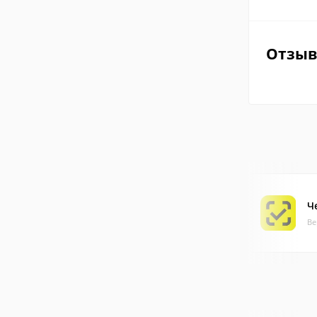
Отзы
Ч
Ве