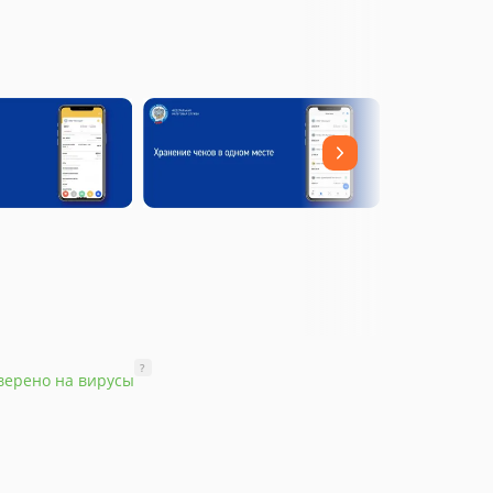
?
верено на вирусы