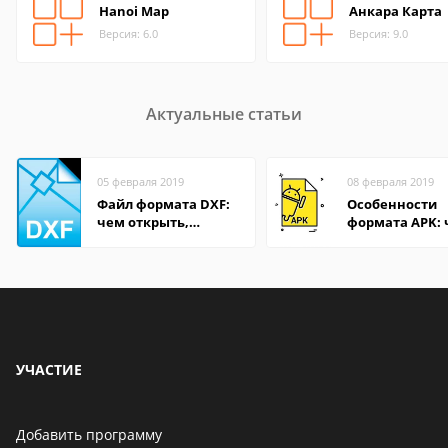
Hanoi Map
Анкара Карта
Версия: 6.0
Версия: 9.0
Актуальные статьи
05 февраля 2019
08 февраля 2019
Файл формата DXF:
Особенности
чем открыть,
формата APK:
описание,
открыть файл 
особенности
компьютере и
Андроид-смар
УЧАСТИЕ
Добавить программу