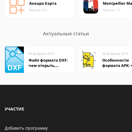
Анкара Карта
Montpellier M
Версия: 9.0
Версия: 7.3
Актуальные статьи
05 февраля 2019
08 февраля 2019
Файл формата DXF:
Особенности
чем открыть,
формата APK:
описание,
открыть файл 
особенности
компьютере и
Андроид-смар
УЧАСТИЕ
Добавить программу